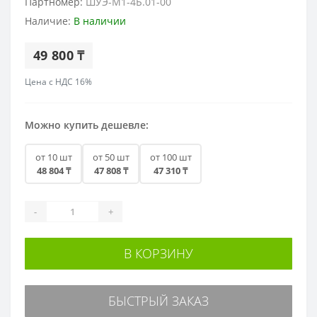
Партномер:
ШУЭ-М1-4Б.01-00
Наличие:
В наличии
49 800 ₸
Цена с НДС 16%
Можно купить дешевле:
от 10 шт
от 50 шт
от 100 шт
48 804 ₸
47 808 ₸
47 310 ₸
-
+
В КОРЗИНУ
БЫСТРЫЙ ЗАКАЗ