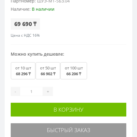
Партномер:
ШУЭ-М1-5БЗ.04
Наличие:
В наличии
69 690 ₸
Цена с НДС 16%
Можно купить дешевле:
от 10 шт
от 50 шт
от 100 шт
68 296 ₸
66 902 ₸
66 206 ₸
-
+
В КОРЗИНУ
БЫСТРЫЙ ЗАКАЗ