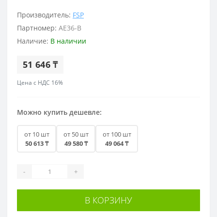
Производитель:
FSP
Партномер:
AE36-B
Наличие:
В наличии
51 646 ₸
Цена с НДС 16%
Можно купить дешевле:
от 10 шт
от 50 шт
от 100 шт
50 613 ₸
49 580 ₸
49 064 ₸
-
+
В КОРЗИНУ