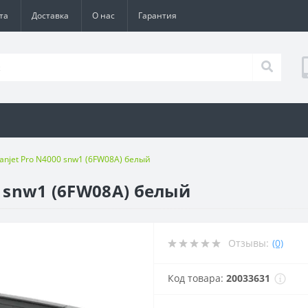
та
Доставка
О нас
Гарантия
anjet Pro N4000 snw1 (6FW08A) белый
0 snw1 (6FW08A) белый
Отзывы:
(0)
Код товара:
20033631