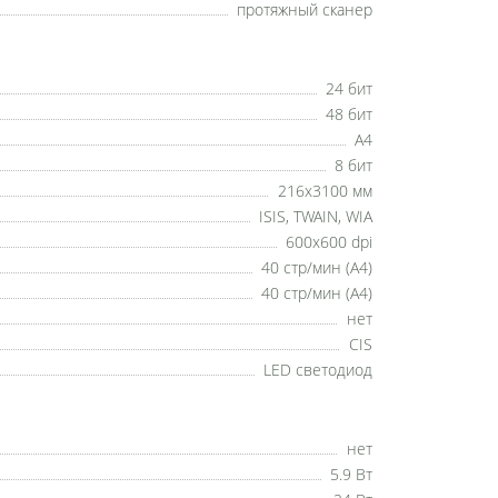
протяжный сканер
24 бит
48 бит
A4
8 бит
216x3100 мм
ISIS, TWAIN, WIA
600x600 dpi
40 стр/мин (А4)
40 стр/мин (А4)
нет
CIS
LED светодиод
нет
5.9 Вт