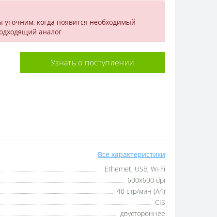
ы уточним, когда появится необходимый
подходящий аналог
Узнать о поступлении
Все характеристики
Ethernet, USB, Wi-Fi
600x600 dpi
40 стр/мин (А4)
CIS
двустороннее