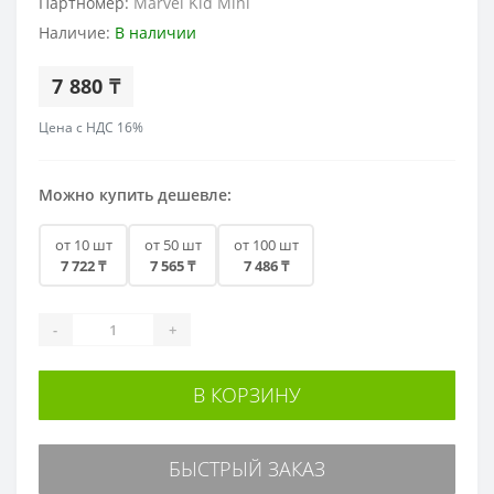
Партномер:
Marvel Kid Mini
Наличие:
В наличии
7 880 ₸
Цена с НДС 16%
Можно купить дешевле:
от 10 шт
от 50 шт
от 100 шт
7 722 ₸
7 565 ₸
7 486 ₸
-
+
В КОРЗИНУ
БЫСТРЫЙ ЗАКАЗ