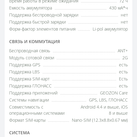
Время работы в режиме ожидания
72 ч
Емкость аккумулятора
430 мА*ч
Поддержка беспроводной зарядки
нет
Поддержка быстрой зарядки
нет
Форм-фактор элементов питания
Li-pol аккумулятор
СВЯЗЬ И КОММУТАЦИЯ
Беспроводная связь
ANT+
Модуль сотовой связи
2G
Поддержка GPS
есть
Поддержка LBS
есть
Поддержка SIM-карт
Есть
Поддержка ГЛОНАCC
есть
Поддержка приложений
GEOZON Care
Системы навигации
GPS, LBS, ГЛОНАСС
Совместимость с
Android 4.4 и выше, iOS
операционными системами
8 и вышe
Формат SIM-карты
Nano-SIM (12.3x8.8x0.67 мм)
СИСТЕМА