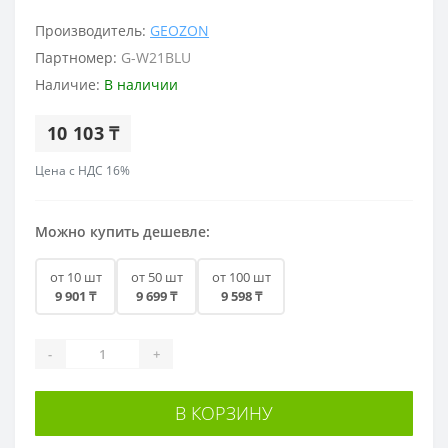
Производитель:
GEOZON
Партномер:
G-W21BLU
Наличие:
В наличии
10 103 ₸
Цена с НДС 16%
Можно купить дешевле:
от 10 шт
от 50 шт
от 100 шт
9 901 ₸
9 699 ₸
9 598 ₸
-
+
В КОРЗИНУ