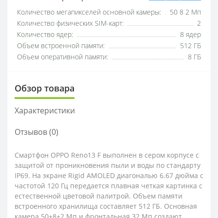
Количество мегапикселей основной камеры:
50 8 2 Мп
Количество физических SIM-карт:
2
Количество ядер:
8 ядер
Объем встроенной памяти:
512 ГБ
Объем оперативной памяти:
8 ГБ
Обзор товара
Характеристики
Отзывов (0)
Смартфон OPPO Reno13 F выполнен в сером корпусе с
защитой от проникновения пыли и воды по стандарту
IP69. На экране Rigid AMOLED диагональю 6.67 дюйма с
частотой 120 Гц передается плавная четкая картинка с
естественной цветовой палитрой. Объем памяти
встроенного хранилища составляет 512 ГБ. Основная
камера 50+8+2 Мп и фронтальная 32 Мп создают