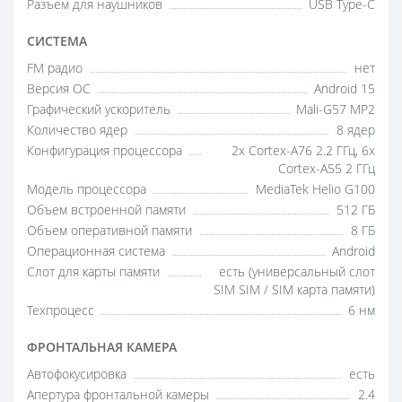
Разъем для наушников
USB Type-C
СИСТЕМА
FM радио
нет
Версия ОС
Android 15
Графический ускоритель
Mali-G57 MP2
Количество ядер
8 ядер
Конфигурация процессора
2x Cortex-A76 2.2 ГГц, 6x
Cortex-A55 2 ГГц
Модель процессора
MediaTek Helio G100
Объем встроенной памяти
512 ГБ
Объем оперативной памяти
8 ГБ
Операционная система
Android
Слот для карты памяти
есть (универсальный слот
SIM SIM / SIM карта памяти)
Техпроцесс
6 нм
ФРОНТАЛЬНАЯ КАМЕРА
Автофокусировка
есть
Апертура фронтальной камеры
2.4