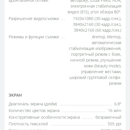
фронтальной оптики
автофокус (Dual Pixel), HDR,
электронная стабилизация
видео (EIS), угол обзора 80°.
Разрешение видеосъемки
1920x1080 (30 кадр./сек.),
3840x2160 (30 кадр./сек.),
3840x2160 (60 кадр./сек.)
Режимы и функции съемки
Animoji, Memoji,
автоматическая
стабилизация изображения,
портретный режим с боке,
ночной режим, улучшение
кожи (beauty mode),
управление жестами,
широкий групповой селфи-
режим
ЭКРАН
Диагональ экрана (дюйм)
6.8"
Количество цветов экрана
16 млн
Конструктивные особенности экрана
безрамочный
Плотность пикселей
505 ppi