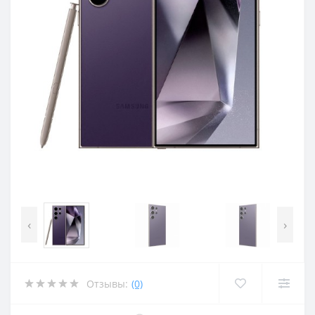
‹
›
Отзывы:
(0)