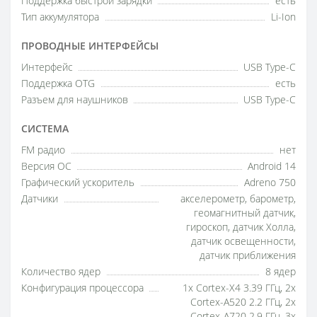
Поддержка быстрой зарядки
есть
Тип аккумулятора
Li-Ion
ПРОВОДНЫЕ ИНТЕРФЕЙСЫ
Интерфейс
USB Type-C
Поддержка OTG
есть
Разъем для наушников
USB Type-C
СИСТЕМА
FM радио
нет
Версия ОС
Android 14
Графический ускоритель
Adreno 750
Датчики
акселерометр, барометр,
геомагнитный датчик,
гироскоп, датчик Холла,
датчик освещенности,
датчик приближения
Количество ядер
8 ядер
Конфигурация процессора
1x Cortex-X4 3.39 ГГц, 2x
Cortex-A520 2.2 ГГц, 2x
Cortex-A720 2.9 ГГц, 3x