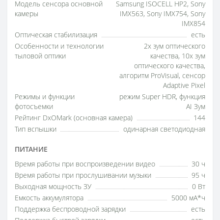
Модель сенсора основной
Samsung ISOCELL HP2, Sony
камеры
IMX563, Sony IMX754, Sony
IMX854
Оптическая стабилизация
есть
Особенности и технологии
2x зум оптического
тыловой оптики
качества, 10x зум
оптического качества,
алгоритм ProVisual, сенсор
Adaptive Pixel
Режимы и функции
режим Super HDR, функция
фотосъемки
AI Зум
Рейтинг DxOMark (основная камера)
144
Тип вспышки
одинарная светодиодная
ПИТАНИЕ
Время работы при воспроизведении видео
30 ч
Время работы при прослушивании музыки
95 ч
Выходная мощность ЗУ
0 Вт
Емкость аккумулятора
5000 мА*ч
Поддержка беспроводной зарядки
есть