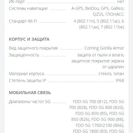
ИК-порт
нет
Системы навигации
A-GPS, BeiDou, GPS, Galileo,
QZSS, ГЛОНАСС
Стандарт Wi-Fi
4 (802.11n), 5 (802.11ac), 6
(802.11ax), 7 (802.11be)
КОРПУС И ЗАЩИТА
Вид защитного покрытия
Corning Gorilla Armor
Защищенность
защита от пыли и влаги,
защитное покрытие экрана
от царапин
Материал корпуса
стекло, титан
Степень защиты IP
IP68
МОБИЛЬНАЯ СВЯЗЬ
Диапазоны частот 5G
FDD-5G 700 (B12), FDD-5G
700 (B28), FDD-5G 800 (B20),
FDD-5G 850 (B5), FDD-5G
850 (B26), FDD-5G 900 (B8),
FDD-5G 1700/2100 (B66),
FDD-5G 1800 (B3), FDD-5G