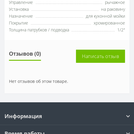
Управление
рычажное
Установка
на раковину
Назначение
для кухонной мойки
Покрытие
хромированное
Толщина патрубков / подводка
1/2"
Отзывов (0)
Написать отзыв
Нет отзывов об этом товаре.
Информация
Время работы