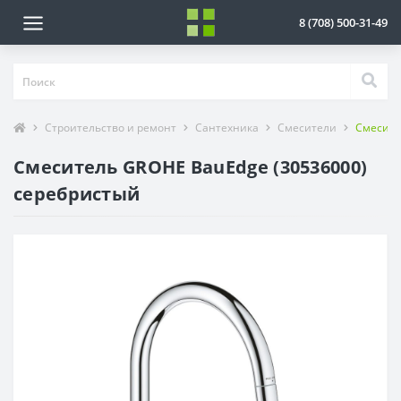
8 (708) 500-31-49
Строительство и ремонт
Сантехника
Смесители
Смесите
Смеситель GROHE BauEdge (30536000)
серебристый