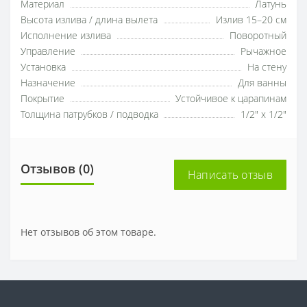
Материал
Латунь
Высота излива / длина вылета
Излив 15–20 см
Исполнение излива
Поворотный
Управление
Рычажное
Установка
На стену
Назначение
Для ванны
Покрытие
Устойчивое к царапинам
Толщина патрубков / подводка
1/2" x 1/2"
Отзывов (0)
Написать отзыв
Нет отзывов об этом товаре.