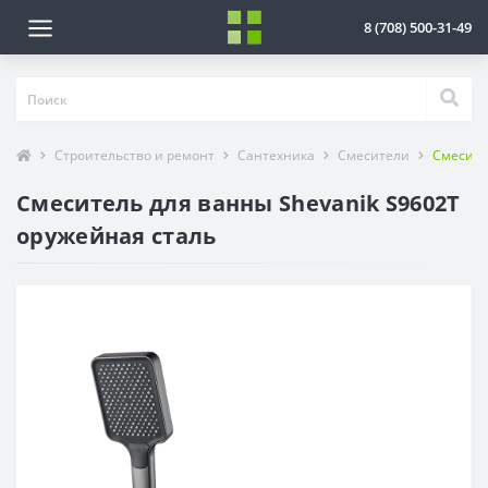
8 (708) 500-31-49
Строительство и ремонт
Сантехника
Смесители
Смесите
Смеситель для ванны Shevanik S9602T
оружейная сталь