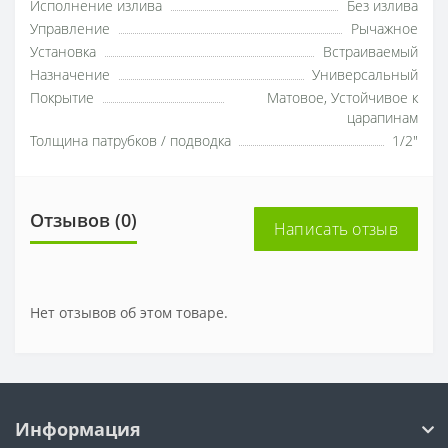
Исполнение излива
Без излива
Управление
Рычажное
Установка
Встраиваемый
Назначение
Универсальный
Покрытие
Матовое, Устойчивое к
царапинам
Толщина патрубков / подводка
1/2"
Отзывов (0)
Написать отзыв
Нет отзывов об этом товаре.
Информация