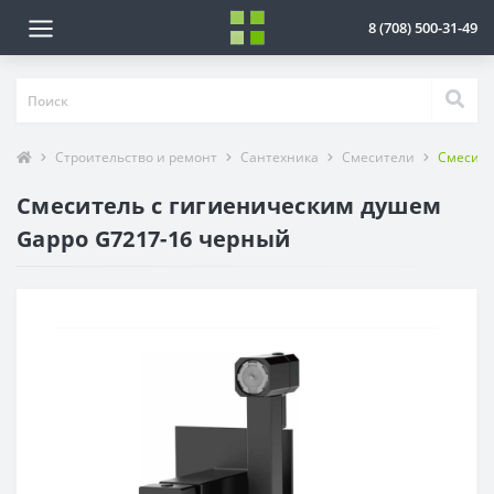
8 (708) 500-31-49
Строительство и ремонт
Сантехника
Смесители
Смесите
Смеситель с гигиеническим душем
Gappo G7217-16 черный