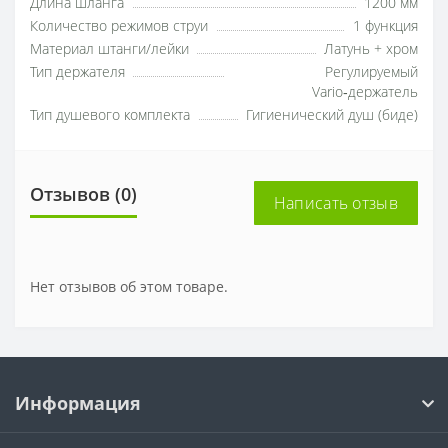
Длина шланга
1200 мм
Количество режимов струи
1 функция
Материал штанги/лейки
Латунь + хром
Тип держателя
Регулируемый
Vario‑держатель
Тип душевого комплекта
Гигиенический душ (биде)
Отзывов (0)
Написать отзыв
Нет отзывов об этом товаре.
Информация