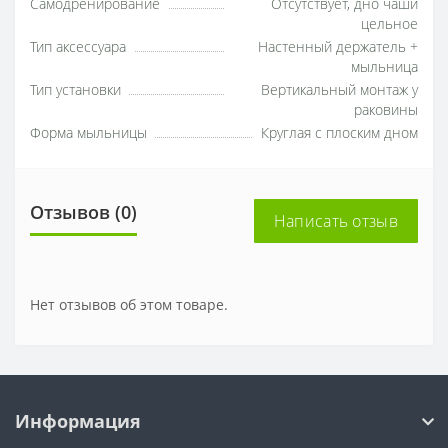
Самодренирование
Отсутствует, дно чаши
цельное
Тип аксессуара
Настенный держатель +
мыльница
Тип установки
Вертикальный монтаж у
раковины
Форма мыльницы
Круглая с плоским дном
Отзывов (0)
Написать отзыв
Нет отзывов об этом товаре.
Информация