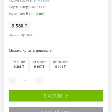
Производитель:
FIXSEN
Партномер:
FX-55008
Наличие:
В наличии
9 580 ₸
Цена с НДС 16%
Можно купить дешевле:
от 10 шт
от 50 шт
от 100 шт
9 388 ₸
9 197 ₸
9 101 ₸
-
+
В КОРЗИНУ