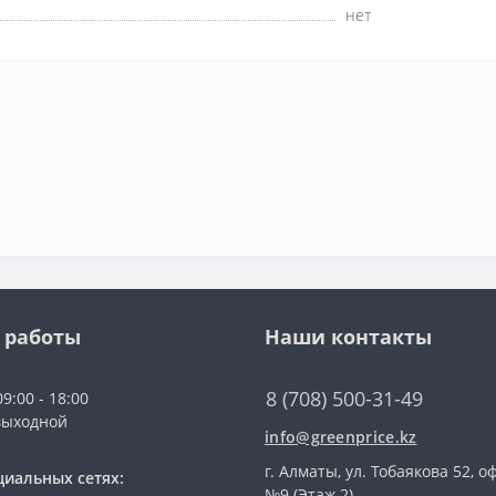
нет
 работы
Наши контакты
8 (708) 500-31-49
9:00 - 18:00
выходной
info@greenprice.kz
г. Алматы, ул. Тобаякова 52, о
циальных сетях:
№9 (Этаж 2)