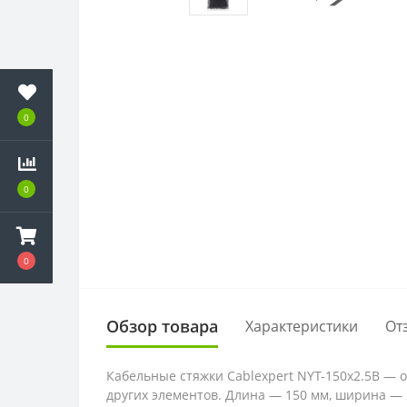
0
0
0
Обзор товара
Характеристики
От
Кабельные стяжки Cablexpert NYT-150x2.5B — 
других элементов. Длина — 150 мм, ширина — 