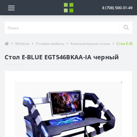
8 (708) 500-31-49
Мебель
Готовая мебель
Компьютерные столы
Стол E-BLU
Стол E-BLUE EGT546BKAA-IA черный