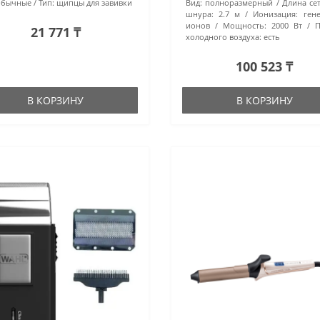
обычные
Тип:
щипцы для завивки
Вид:
полноразмерный
Длина се
шнура:
2.7 м
Ионизация:
ген
ионов
Мощность:
2000 Вт
П
21 771 ₸
холодного воздуха:
есть
100 523 ₸
В КОРЗИНУ
В КОРЗИНУ