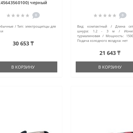
(45643560100) черный
0
0
обычные
Тип:
электрощипцы для
Вид:
компактный
Длина сет
ки
шнура:
1.2 - 3 м
Иони
турмалиновая
Мощность:
150
Подача холодного воздуха:
нет
30 653 ₸
21 643 ₸
В КОРЗИНУ
В КОРЗИНУ