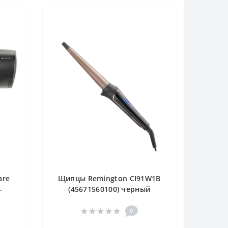
are
Щипцы Remington CI91W1B
-
(45671560100) черный
0