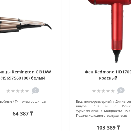
пцы Remington CI91AW
Фен Redmond HD170
(45697560100) белый
красный
0
0
двойные
Тип:
электрощипцы
Вид:
полноразмерный
Длина се
шнура:
1.8 м
Иони
турмалиновая
Мощность:
150
64 387 ₸
Подача холодного воздуха:
есть
103 389 ₸