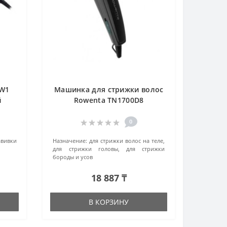
6W1
Машинка для стрижки волос
й
Rowenta TN1700D8
(1830008072) черный
0
авивки
Назначение:
для стрижки волос на теле,
для стрижки головы, для стрижки
бороды и усов
18 887 ₸
В КОРЗИНУ