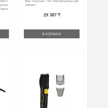
тевого
Вид:
конусные
Тип:
Электрощипцы для
ератор
завивки
одача
29 387 ₸
В КОРЗИНУ