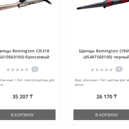
ипцы Remington CI5318
Щипцы Remington CI9
45610560100) бронзовый
(45487560100) черны
0
0
обычные
Тип:
электрощипцы для
Вид:
обычные
Тип:
щипцы для з
ки
волос
35 207 ₸
26 170 ₸
В КОРЗИНУ
В КОРЗИНУ