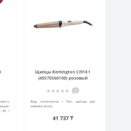
0
Щипцы Remington CI91X1
(45575560100) розовый
0
тевого
Вид:
конические
Тип:
щипцы для
зация:
завивки волос
0 Вт
41 737 ₸