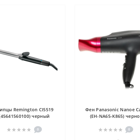
ипцы Remington CI5519
Фен Panasonic Nanoe C
(45641560100) черный
(EH-NA65-K865) черно
розовый
0
0