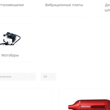
етономешалки
Вибрационные плиты
Ди
шл
Мотобуры