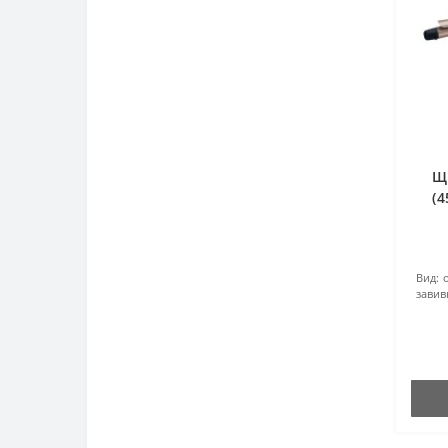
Щ
(
Вид:
завив