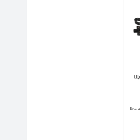
Щи
Вид: