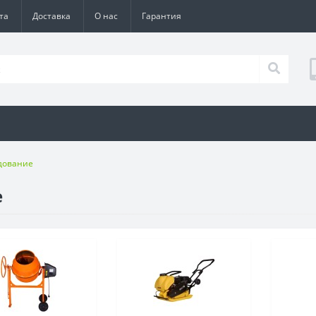
та
Доставка
О нас
Гарантия
дование
е