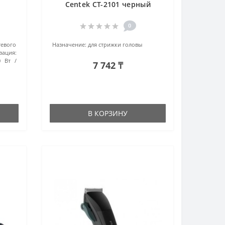
Centek CT-2101 черный
0
евого
Назначение:
для стрижки головы
зация:
0 Вт
7 742 ₸
В КОРЗИНУ