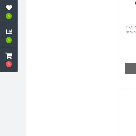
0
Вид:
завив
0
0