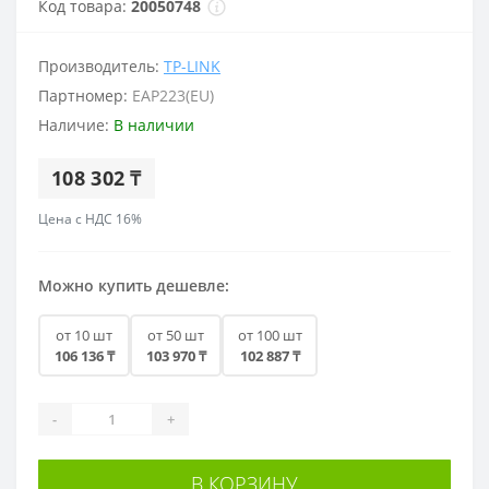
Код товара:
20050748
Производитель:
TP-LINK
Партномер:
EAP223(EU)
Наличие:
В наличии
108 302 ₸
Цена с НДС 16%
Можно купить дешевле:
от 10 шт
от 50 шт
от 100 шт
106 136 ₸
103 970 ₸
102 887 ₸
-
+
В КОРЗИНУ