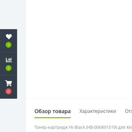
0
0
0
Обзор товара
Характеристики
От
Тонер-картридж Hi-Black (HB-006R01519) для Xe