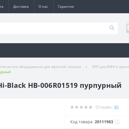
та
Доставка
О нас
Гарантия
тпечатное оборудование для офисной техники
ЗИП для МФУ и прин
пурный
i-Black HB-006R01519 пурпурный
Отзывы:
(0)
Код товара:
20111983