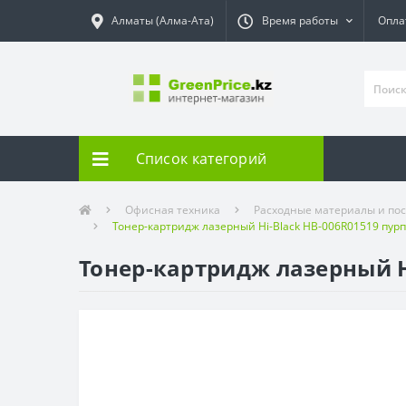
Алматы (Алма-Ата)
Время работы
Опла
Список категорий
Офисная техника
Расходные материалы и пос
Тонер-картридж лазерный Hi-Black HB-006R01519 пур
Тонер-картридж лазерный H