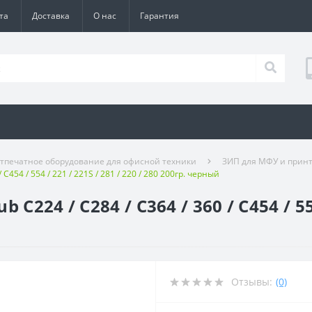
та
Доставка
О нас
Гарантия
тпечатное оборудование для офисной техники
ЗИП для МФУ и прин
C454 / 554 / 221 / 221S / 281 / 220 / 280 200гр. черный
224 / C284 / C364 / 360 / C454 / 554 
Отзывы:
(0)