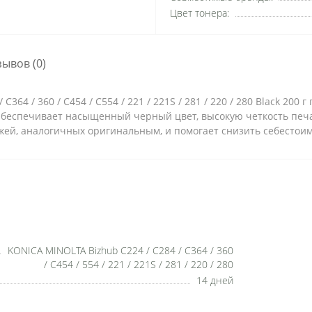
Цвет тонера:
зывов (0)
364 / 360 / C454 / C554 / 221 / 221S / 281 / 220 / 280 Black 20
Обеспечивает насыщенный черный цвет, высокую четкость печа
джей, аналогичных оригинальным, и помогает снизить себестоим
KONICA MINOLTA Bizhub C224 / C284 / C364 / 360
/ C454 / 554 / 221 / 221S / 281 / 220 / 280
14 дней