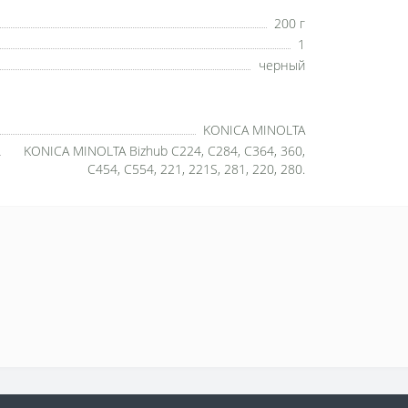
200 г
1
черный
KONICA MINOLTA
KONICA MINOLTA Bizhub C224, C284, C364, 360,
C454, C554, 221, 221S, 281, 220, 280.