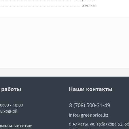
жесткая
 работы
Наши контакты
8 (708) 500-31-49
9:00 - 18:00
выходной
info@greenprice.kz
г. Алматы, ул. Тобаякова 52, о
циальных сетях: