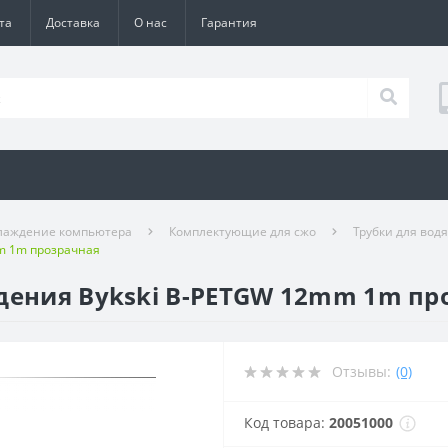
та
Доставка
О нас
Гарантия
лаждение компьютера
Комплектующие для сжо
Трубки для вод
mm 1m прозрачная
дения Bykski B-PETGW 12mm 1m пр
Отзывы:
(0)
Код товара:
20051000