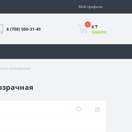
Мой профиль
0
0 ₸
8 (708) 500-31-49
Корзина
яного охлаждения
озрачная