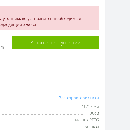
ы уточним, когда появится необходимый
подходящий аналог
Узнать о поступлении
1m
Все характеристики
:
10/12 мм
100см
пластик PETG
жесткая