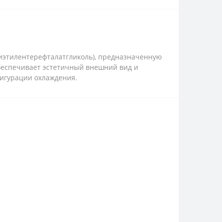
лиэтилентерефталатгликоль), предназначенную
обеспечивает эстетичный внешний вид и
фигурации охлаждения.