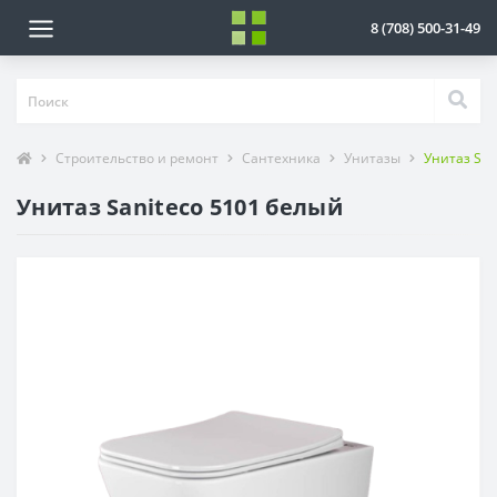
8 (708) 500-31-49
Строительство и ремонт
Сантехника
Унитазы
Унитаз San
Унитаз Saniteco 5101 белый