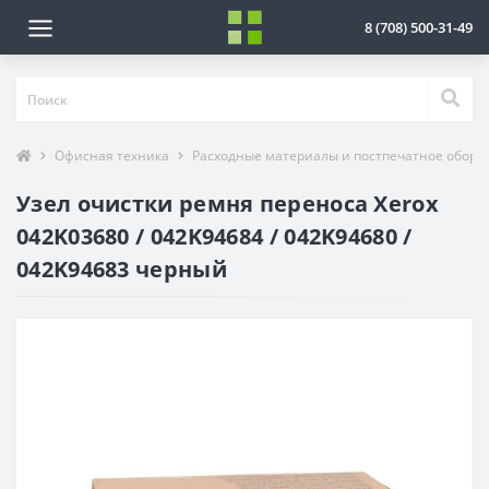
8 (708) 500-31-49
Офисная техника
Расходные материалы и постпечатное обору
Узел очистки ремня переноса Xerox
042K03680 / 042K94684 / 042K94680 /
042K94683 черный