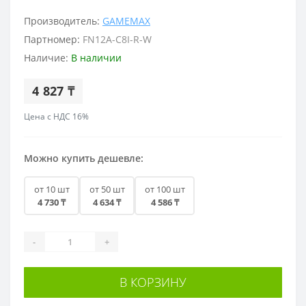
Производитель:
GAMEMAX
Партномер:
FN12A-C8I-R-W
Наличие:
В наличии
4 827 ₸
Цена с НДС 16%
Можно купить дешевле:
от 10 шт
от 50 шт
от 100 шт
4 730 ₸
4 634 ₸
4 586 ₸
-
+
В КОРЗИНУ