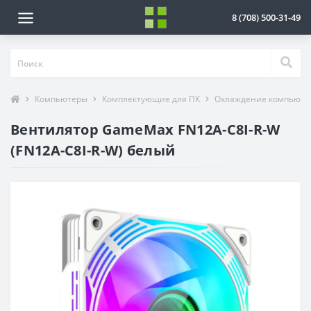
8 (708) 500-31-49
Компьютеры
Комплектующие для ПК
Охлаждение компьюте
Вентилятор GameMax FN12A-C8I-R-W
(FN12A-C8I-R-W) белый