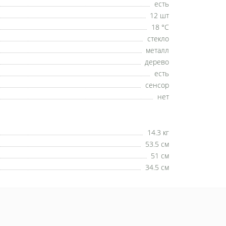
есть
12 шт
18 °C
стекло
металл
дерево
есть
сенсор
нет
14.3 кг
53.5 см
51 см
34.5 см