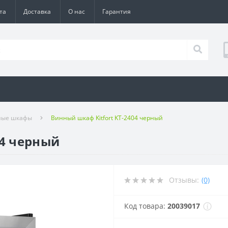
та
Доставка
О нас
Гарантия
ные шкафы
Винный шкаф Kitfort KT-2404 черный
04 черный
Отзывы:
(0)
Код товара:
20039017