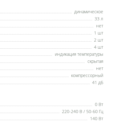
динамическое
33 л
нет
1 шт
2 шт
4 шт
индикация температуры
скрытая
нет
компрессорный
41 дБ
0 Вт
220-240 В / 50-60 Гц
140 Вт