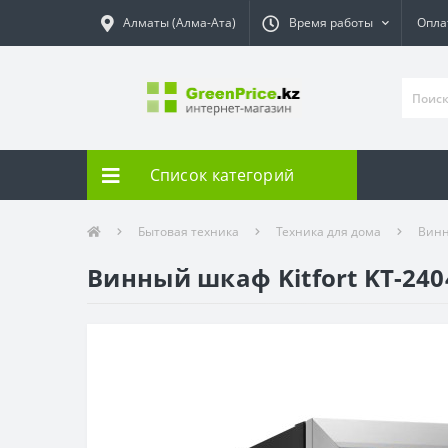
Алматы (Алма-Ата)
Время работы
Опла
Список категорий
Бытовая техника
Техника для дома
Вин
Винный шкаф Kitfort KT-24