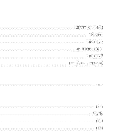
Kitfort КТ-2404
12 мес.
черный
винный шкаф
черный
нет (утопленная)
есть
нет
SN/N
нет
нет