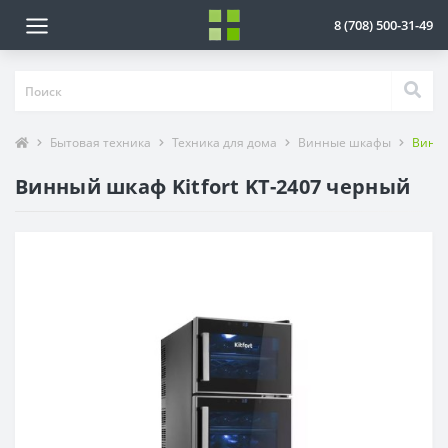
8 (708) 500-31-49
Бытовая техника
Техника для дома
Винные шкафы
Винны
Винный шкаф Kitfort KT-2407 черный