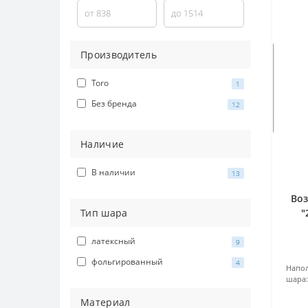
Производитель
Toro
1
Без бренда
12
Наличие
В наличии
13
Во
Тип шара
"
латексный
9
фольгированный
4
Напол
шара:
Материал