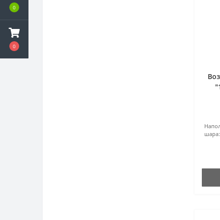
0
0
Во
"
Напол
шара: