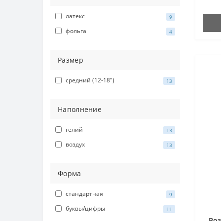
латекс
9
фольга
4
Размер
средний (12-18")
13
Наполнение
гелий
13
воздух
13
Форма
стандартная
9
буквы/цифры
11
Во