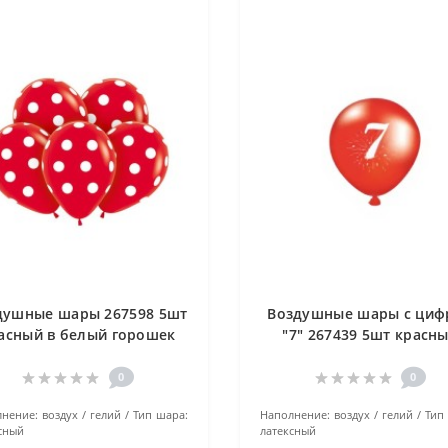
душные шары 267598 5шт
Воздушные шары с циф
асный в белый горошек
"7" 267439 5шт красн
0
0
нение:
воздух / гелий
Тип шара:
Наполнение:
воздух / гелий
Тип
сный
латексный