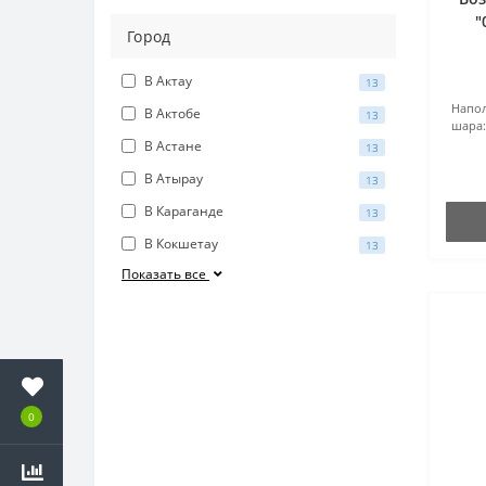
"
Город
В Актау
13
Напол
В Актобе
13
шара:
В Астане
13
В Атырау
13
В Караганде
13
В Кокшетау
13
Показать все
0