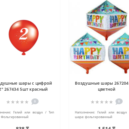
здушные шары с цифрой
Воздушные шары 267204
2" 267434 5шт красный
цветной
0
0
нение:
Гелий или воздух
Тип
Наполнение:
Гелий или воздух
Фольгированный
шара:
фольгированный
838 ₸
1 514 ₸