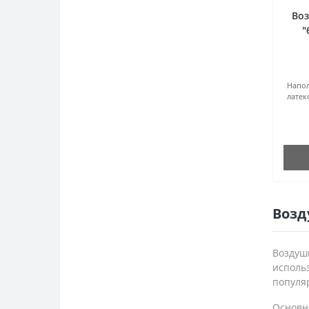
Во
"
Напол
латек
Возд
Воздуш
исполь
популя
Основн