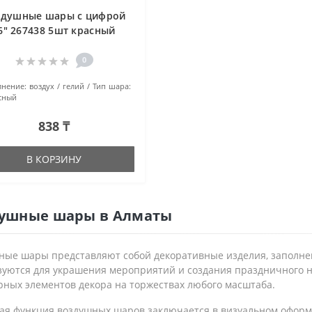
здушные шары с цифрой
6" 267438 5шт красный
0
нение:
воздух / гелий
Тип шара:
сный
838 ₸
В КОРЗИНУ
ушные шары в Алматы
ные шары представляют собой декоративные изделия, заполнен
зуются для украшения мероприятий и создания праздничного н
рных элементов декора на торжествах любого масштаба.
ая функция воздушных шаров заключается в визуальном оформ