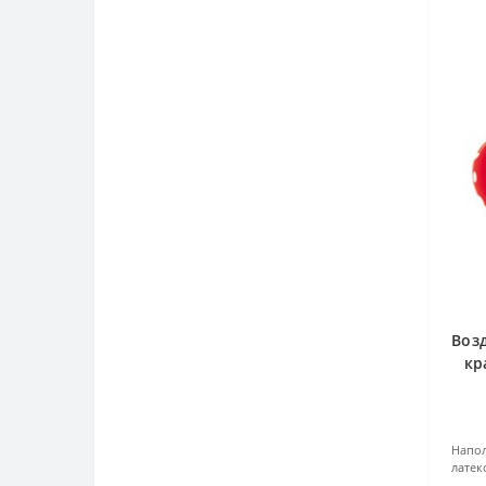
Воз
кр
Напол
латек