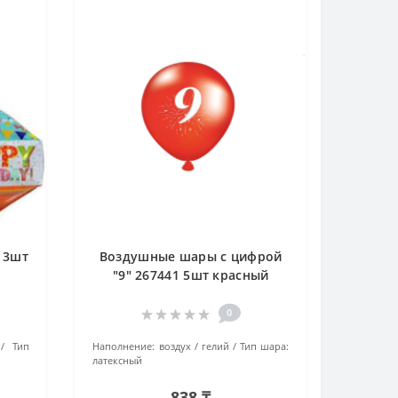
 3шт
Воздушные шары с цифрой
"9" 267441 5шт красный
0
Тип
Наполнение:
воздух / гелий
Тип шара:
латексный
838 ₸