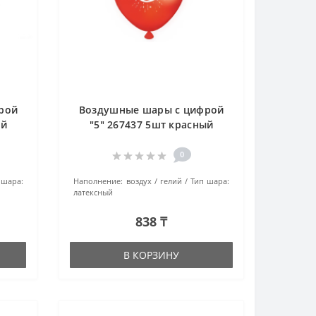
рой
Воздушные шары с цифрой
ый
"5" 267437 5шт красный
0
 шара:
Наполнение:
воздух / гелий
Тип шара:
латексный
838 ₸
В КОРЗИНУ