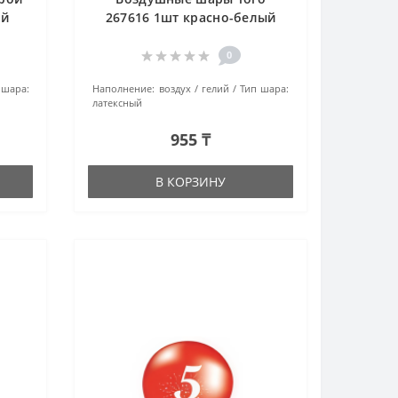
ый
267616 1шт красно-белый
0
 шара:
Наполнение:
воздух / гелий
Тип шара:
латексный
955 ₸
В КОРЗИНУ