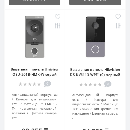
Вызывная панель Uniview
Вызывная панель Hikvision
OEU-201B-HMK-W серый
DS-KV6113-WPE1(C) черный
0
0
Антивандальный корпус:
да
Антивандальный корпус:
Камера для видеосвязи:
есть
Камера для
есть
Матрица:
2" CMOS
видеосвязи:
есть
Матрица:
Тип крепления:
накладной,
1/3" CMOS
Тип крепления:
врезной
Цветная камера:
накладное
Цветная камера:
есть
-