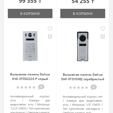
99 355 ₸
54 255 ₸
В КОРЗИНУ
В КОРЗИНУ
Вызывная панель Dahua
Вызывная панель Dahua
DHI-VTO6222E-P серый
DHI-VTO1000J серебристый
0
0
Антивандальный корпус:
Антивандальный корпус:
нет
есть
Камера для
Камера для видеосвязи:
видеосвязи:
есть
Матрица:
есть
Матрица:
1/3" CMOS
1/2.9" CMOS
Тип крепления:
Тип крепления:
накладное
накладное
Цветная камера:
Цветная камера:
есть