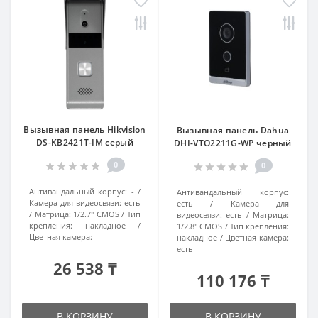
Вызывная панель Hikvision
Вызывная панель Dahua
DS-KB2421T-IM серый
DHI-VTO2211G-WP черный
0
0
Антивандальный корпус:
-
Антивандальный корпус:
Камера для видеосвязи:
есть
есть
Камера для
Матрица:
1/2.7" CMOS
Тип
видеосвязи:
есть
Матрица:
крепления:
накладное
1/2.8" CMOS
Тип крепления:
Цветная камера:
-
накладное
Цветная камера:
есть
26 538 ₸
110 176 ₸
В КОРЗИНУ
В КОРЗИНУ