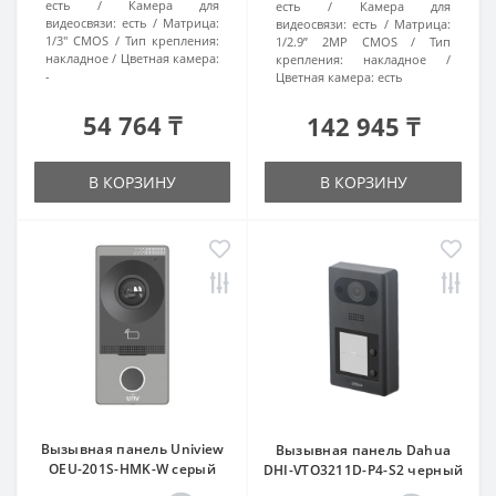
есть
Камера для
есть
Камера для
видеосвязи:
есть
Матрица:
видеосвязи:
есть
Матрица:
1/3" CMOS
Тип крепления:
1/2.9” 2MP CMOS
Тип
накладное
Цветная камера:
крепления:
накладное
-
Цветная камера:
есть
54 764 ₸
142 945 ₸
В КОРЗИНУ
В КОРЗИНУ
Вызывная панель Uniview
Вызывная панель Dahua
OEU-201S-HMK-W серый
DHI-VTO3211D-P4-S2 черный