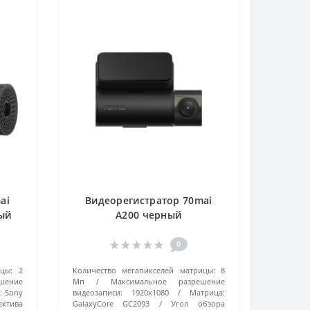
ai
Видеорегистратор 70mai
ный
A200 черный
0
цы:
2
Количество мегапикселей матрицы:
8
шение
Мп
Максимальное разрешение
:
Sony
видеозаписи:
1920x1080
Матрица:
ктива
GalaxyCore GC2093
Угол обзора