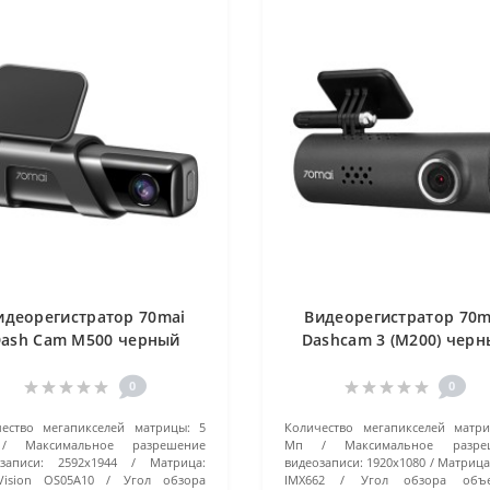
идеорегистратор 70mai
Видеорегистратор 70m
ash Cam M500 черный
Dashcam 3 (M200) чер
0
0
ество мегапикселей матрицы:
5
Количество мегапикселей матри
Максимальное разрешение
Мп
Максимальное разре
записи:
2592x1944
Матрица:
видеозаписи:
1920x1080
Матрица
Vision OS05A10
Угол обзора
IMX662
Угол обзора объе