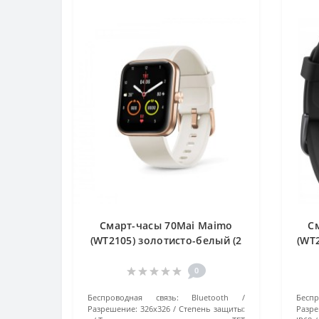
Смарт-часы 70Mai Maimo
С
(WT2105) золотисто-белый (2
(WT
ремешка) 37 мм
0
Беспроводная связь:
Bluetooth
Бесп
Разрешение:
326х326
Степень защиты:
Разре