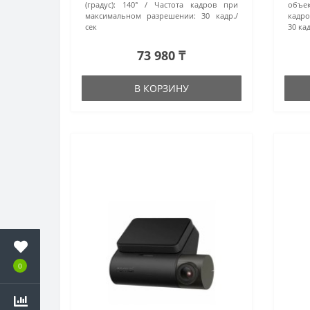
(градус):
140°
Частота кадров при
объек
максимальном разрешении:
30 кадр./
кадро
сек
30 кад
73 980 ₸
В КОРЗИНУ
0