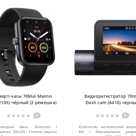
март-часы 70Mai Maimo
Видеорегистратор 70m
2105) чёрный (2 ремешка)
Dash cam (A410) черн
37 мм
0
0
роводная связь:
Bluetooth
Количество мегапикселей матри
шение:
326х326
Степень защиты:
Мп
Максимальное разре