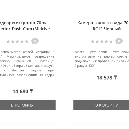
идеорегистратор 70mai
Камера заднего вида 70
terior Dash Cam (Midrive
RC12 Черный
FC02 70mai) чёрный
0
0
ество мегапикселей матрицы:
2
Место установки:
Устанавли
Максимальное разрешение
внутри авто на заднем стекле
записи:
1920×1080
Матрица:
подключения:
проводной
Углы 
Угол обзора объектива (градус):
(градус):
130°
Частота кадров при
имальном разрешении:
30 кадр./
18 578 ₸
14 680 ₸
В КОРЗИНУ
В КОРЗИНУ