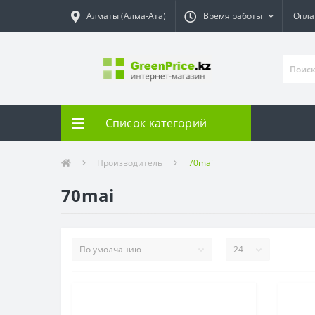
Алматы (Алма-Ата)
Время работы
Опла
Список категорий
Производитель
70mai
70mai