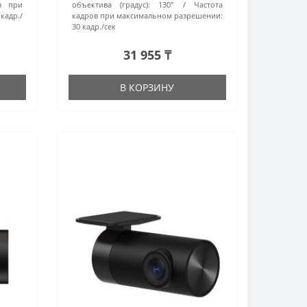
в при
объектива (градус):
130°
Частота
кадр./
кадров при максимальном разрешении:
30 кадр./сек
31 955 ₸
В КОРЗИНУ