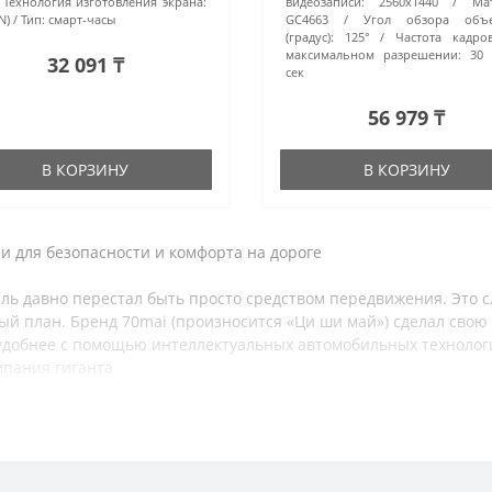
Технология изготовления экрана:
видеозаписи:
2560x1440
Ма
N)
Тип:
смарт-часы
GC4663
Угол обзора объе
(градус):
125°
Частота кадро
максимальном разрешении:
30 
32 091 ₸
сек
56 979 ₸
В КОРЗИНУ
В КОРЗИНУ
и для безопасности и комфорта на дороге
ь давно перестал быть просто средством передвижения. Это с
ый план. Бренд 70mai (произносится «Ци ши май») сделал сво
 удобнее с помощью интеллектуальных автомобильных технологи
мпания гиганта
ду в Шанхае компанией Die Information Technology Co., Ltd. . С
ключевых инвесторов и технологических партнёров. Это сотруд
ательской базе и, что немаловажно, к огромной аудитории пок