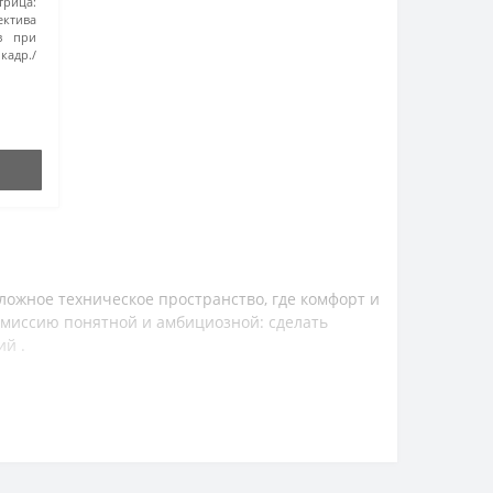
трица:
ктива
в при
кадр./
ложное техническое пространство, где комфорт и
ю миссию понятной и амбициозной: сделать
й .
 самого начала бренд позиционировался как часть
ничество дало 70mai доступ к передовым
лонников умной электроники по всему миру .