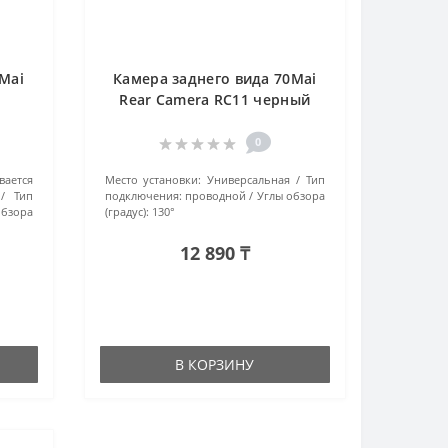
Mai
Камера заднего вида 70Mai
Rear Camera RC11 черный
0
вается
Место установки:
Универсальная
Тип
Тип
подключения:
проводной
Углы обзора
обзора
(градус):
130°
12 890 ₸
В КОРЗИНУ