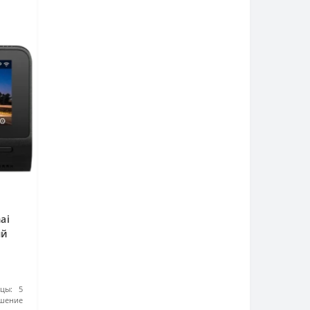
ai
ый
цы:
5
шение