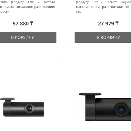
тива (градус):
170°
Частота
(градус):
130°
Частота кадро
в при максимальном разрешении:
максимальном разрешении:
30 
р./сек
сек
57 880 ₸
27 979 ₸
В КОРЗИНУ
В КОРЗИНУ