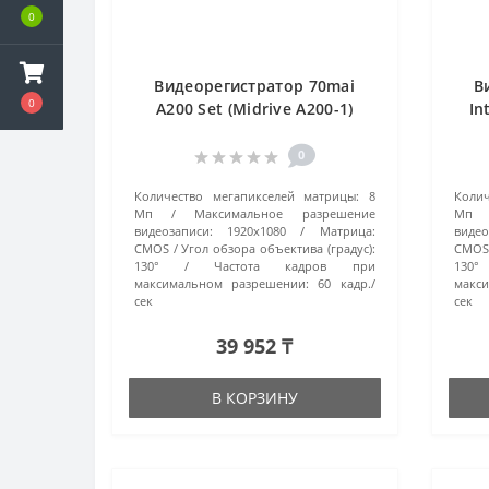
0
Видеорегистратор 70mai
В
0
A200 Set (Midrive A200-1)
In
черный
0
Количество мегапикселей матрицы:
8
Колич
Мп
Максимальное разрешение
Мп
видеозаписи:
1920x1080
Матрица:
видео
CMOS
Угол обзора объектива (градус):
CMOS
130°
Частота кадров при
130°
максимальном разрешении:
60 кадр./
макс
сек
сек
39 952 ₸
В КОРЗИНУ