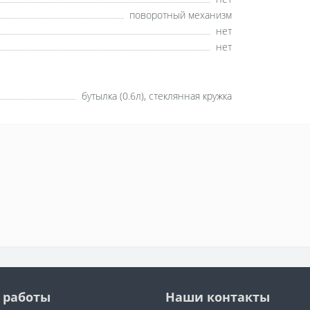
поворотный механизм
нет
нет
бутылка (0.6л), стеклянная кружка
 работы
Наши контакты