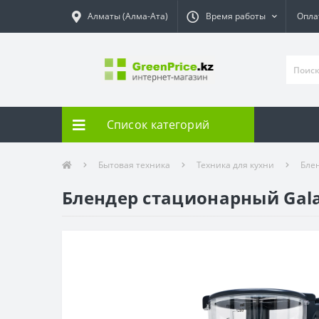
Алматы (Алма-Ата)
Время работы
Опла
Список категорий
Бытовая техника
Техника для кухни
Бле
Блендер стационарный Gala