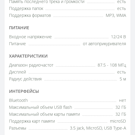
Память последнего трека и громкости
есть
Поддержка папок
есть
Поддержка форматов
MP3, WMA
ПИТАНИЕ
Входное напряжение
12/24 В
Питание
от автоприкуривателя
ХАРАКТЕРИСТИКИ
Диапазон радиочастот
87.5 - 108 МГц
Дисплей
есть
Радиус действия
5 м
ИНТЕРФЕЙСЫ
Bluetooth
нет
Максимальный объем USB flash
32 ГБ
Максимальный объем карты памяти
32 ГБ
Поддержка карт памяти
microSD
Разъемы
3.5 jack, MicroSD, USB Type-A