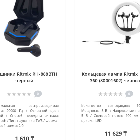
шники Ritmix RH-888BTH
Кольцевая лампа Ritmix 
черный
360 (80001602) черны
0
0
имальная воспроизводимая
Количество светодиодов:
1
та:
20000 Гц
Основной цвет:
Мощность:
5 Вт
Напряжение пи
ый
Способ передачи сигнала:
5 В
Световой поток:
100 лм
ooth
Тип:
наушники TWS
Формат
цоколя:
LED
вой схемы:
2.0
11 629 ₸
1 610 ₸