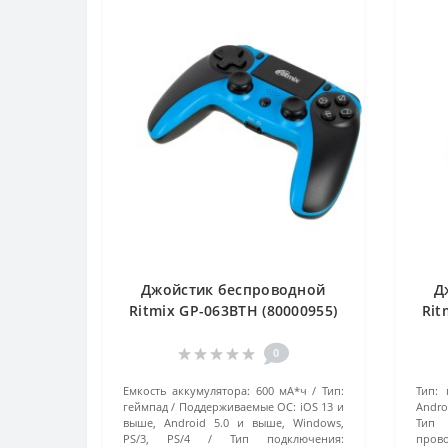
Джойстик беспроводной
Д
Ritmix GP-063BTH (80000955)
Rit
черно-синий
0
Емкость аккумулятора:
600 мА*ч
Тип:
Тип:
геймпад
Поддерживаемые ОС:
iOS 13 и
Andro
выше, Android 5.0 и выше, Windows,
Тип 
PS/3, PS/4
Тип подключения:
пров