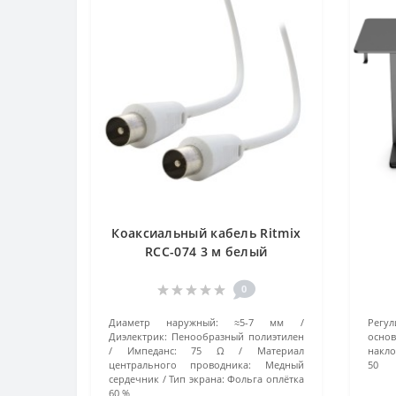
Коаксиальный кабель Ritmix
RCC-074 3 м белый
0
Диаметр наружный:
≈5-7 мм
Регул
Диэлектрик:
Пенообразный полиэтилен
основ
Импеданс:
75 Ω
Материал
накло
центрального проводника:
Медный
50
сердечник
Тип экрана:
Фольга оплётка
60 %