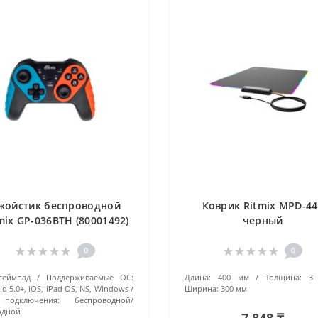
жойстик беспроводной
Коврик Ritmix MPD-44
mix GP-036BTH (80001492)
черный
черный
0
0
геймпад
Поддерживаемые ОС:
Длина:
400 мм
Толщина:
3
id 5.0+, iOS, iPad OS, NS, Windows
Ширина:
300 мм
подключения:
беспроводной/
одной
7 848 ₸