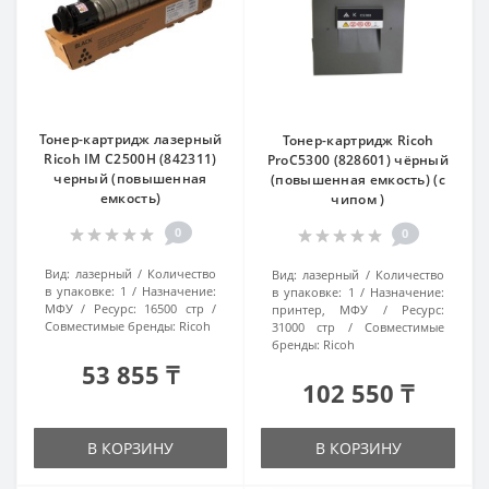
Тонер-картридж лазерный
Тонер-картридж Ricoh
Ricoh IM C2500H (842311)
ProC5300 (828601) чёрный
черный (повышенная
(повышенная емкость) (с
емкость)
чипом )
0
0
Вид:
лазерный
Количество
Вид:
лазерный
Количество
в упаковке:
1
Назначение:
в упаковке:
1
Назначение:
МФУ
Ресурс:
16500 стр
принтер, МФУ
Ресурс:
Совместимые бренды:
Ricoh
31000 стр
Совместимые
бренды:
Ricoh
53 855 ₸
102 550 ₸
В КОРЗИНУ
В КОРЗИНУ