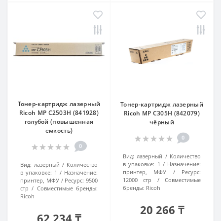
Тонер-картридж лазерный
Тонер-картридж лазерный
Ricoh MP C2503H (841928)
Ricoh MP C305H (842079)
голубой (повышенная
чёрный
емкость)
0
0
Вид:
лазерный
Количество
в упаковке:
1
Назначение:
Вид:
лазерный
Количество
принтер, МФУ
Ресурс:
в упаковке:
1
Назначение:
12000 стр
Совместимые
принтер, МФУ
Ресурс:
9500
бренды:
Ricoh
стр
Совместимые бренды:
Ricoh
20 266 ₸
62 234 ₸