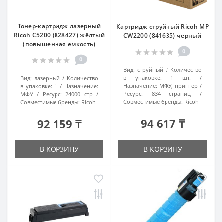
Тонер-картридж лазерный
Картридж струйный Ricoh MP
Ricoh C5200 (828427) жёлтый
CW2200 (841635) черный
(повышенная емкость)
0
0
Вид:
струйный
Количество
в упаковке:
1 шт.
Вид:
лазерный
Количество
Назначение:
МФУ, принтер
в упаковке:
1
Назначение:
Ресурс:
834 страниц
МФУ
Ресурс:
24000 стр
Совместимые бренды:
Ricoh
Совместимые бренды:
Ricoh
94 617 ₸
92 159 ₸
В КОРЗИНУ
В КОРЗИНУ