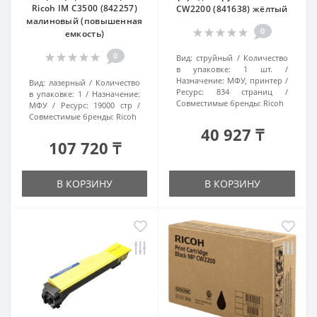
Ricoh IM C3500 (842257)
CW2200 (841638) жёлтый
малиновый (повышенная
0
емкость)
0
Вид:
струйный
Количество
в упаковке:
1 шт.
Назначение:
МФУ, принтер
Вид:
лазерный
Количество
Ресурс:
834 страниц
в упаковке:
1
Назначение:
Совместимые бренды:
Ricoh
МФУ
Ресурс:
19000 стр
Совместимые бренды:
Ricoh
40 927 ₸
107 720 ₸
В КОРЗИНУ
В КОРЗИНУ