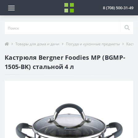
8 (708) 500-31-49
Товары для дома и дачи
Посуда и кухонные предметы
Кастр
Кастрюля Bergner Foodies MP (BGMP-
1505-BK) стальной 4 л