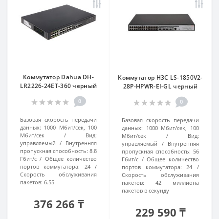
Коммутатор Dahua DH-
Коммутатор H3C LS-1850V2-
LR2226-24ET-360 черный
28P-HPWR-EI-GL черный
0
0
Базовая скорость передачи
Базовая скорость передачи
данных:
1000 Мбит/сек, 100
данных:
1000 Мбит/сек, 100
Мбит/сек
Вид:
Мбит/сек
Вид:
управляемый
Внутренняя
управляемый
Внутренняя
пропускная способность:
8.8
пропускная способность:
56
Гбит/с
Общее количество
Гбит/с
Общее количество
портов коммутатора:
24
портов коммутатора:
24
Скорость обслуживания
Скорость обслуживания
пакетов:
6.55
пакетов:
42 миллиона
пакетов в секунду
376 266 ₸
229 590 ₸