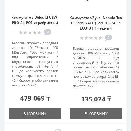
Коммутатор Ubiquiti USW-
Коммутатор Zyxel NebulaFlex
PRO-24-POE серебристый
GS1915-24EP (GS1915-24EP-
EU0101F) черный
0
0
Базовая скорость передачи
данных:
10 Гбит/сек, 100
Базовая скорость передачи
Мбит/сек, 1000 Мбит/сек
данных:
100 Мбит/сек, 1000
Вид:
управляемый
Мбит/сек
Вид:
Внутренняя пропускная
управляемый
Внутренняя
способность:
88 Гбит/с
пропускная способность:
48
Общее количество портов
Гбит/с
Общее количество
коммутатора:
2 x SFP, 24 х RJ-
портов коммутатора:
24 х RJ-
45
Скорость обслуживания
45
Скорость обслуживания
пакетов:
65.472
пакетов:
35.7
479 069 ₸
135 024 ₸
В КОРЗИНУ
В КОРЗИНУ