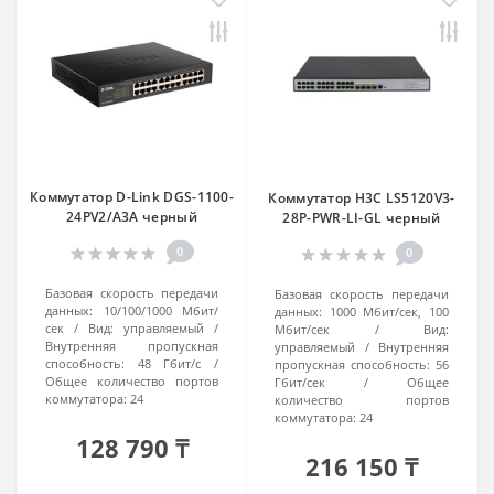
Коммутатор D-Link DGS-1100-
Коммутатор H3C LS5120V3-
24PV2/A3A черный
28P-PWR-LI-GL черный
0
0
Базовая скорость передачи
Базовая скорость передачи
данных:
10/100/1000 Мбит/
данных:
1000 Мбит/сек, 100
сек
Вид:
управляемый
Мбит/сек
Вид:
Внутренняя пропускная
управляемый
Внутренняя
способность:
48 Гбит/с
пропускная способность:
56
Общее количество портов
Гбит/сек
Общее
коммутатора:
24
количество портов
коммутатора:
24
128 790 ₸
216 150 ₸