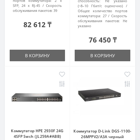
портов коммутатора:
2 x
способность:
Не указано
SFP, 24 х RJ-45
Скорость
(~8–10 Гбит/с оценочно)
обслуживания пакетов:
39
Общее количество портов
коммутатора:
27
Скорость
обслуживания пакетов:
Не
82 612 ₸
указано
76 450 ₸
В КОРЗИНУ
В КОРЗИНУ
Коммутатор HPE 2930F 24G
Коммутатор D-Link DGS-1100-
4SFP Swch (JL259A#ABB)
26MPPV2/A3A черный