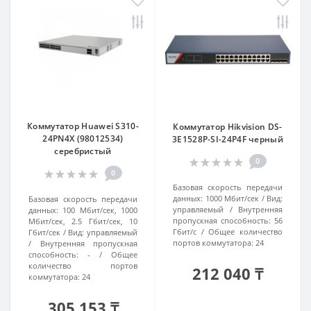
Коммутатор Huawei S310-
Коммутатор Hikvision DS-
24PN4X (98012534)
3E1528P-SI-24P4F черный
серебристый
0
0
Базовая скорость передачи
данных:
1000 Мбит/сек
Вид:
Базовая скорость передачи
управляемый
Внутренняя
данных:
100 Мбит/сек, 1000
пропускная способность:
56
Мбит/сек, 2.5 Гбит/сек, 10
Гбит/с
Общее количество
Гбит/сек
Вид:
управляемый
портов коммутатора:
24
Внутренняя пропускная
способность:
-
Общее
количество портов
212 040 ₸
коммутатора:
24
305 153 ₸