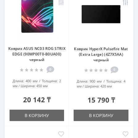
Коврик ASUS NC03 ROG STRIX
Коврик HyperX Pulsefire Mat
EDGE (90MP00T0-B0UA00)
(Extra Large) (4Z7X5AA)
черный
черный
0
0
Длина:
400 мм
Толщина:
2
Длина:
900 мм
Толщина:
4
мм
Ширина:
450 мм
мм
Ширина:
420 мм
20 142 ₸
15 790 ₸
В КОРЗИНУ
В КОРЗИНУ