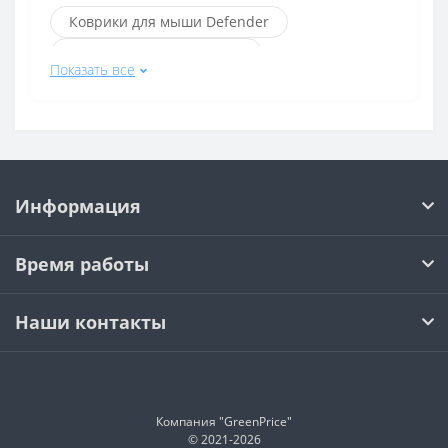
Коврики для мыши Defender
Коврики для мыши Razer
Показать все
Коврики для мыши Steelseries
Коврики для мыши HyperX
Коврики для мыши X-game
Коврики для мыши ZOWIE
Информация
Коврики для мыши ASUS
Коврики для мыши Asus rog
Время работы
Игровые коврики для мыши для игр
Коврики для мыши c подсветкой
Наши контакты
Коврики для мыши с подставкой под запястье
Коврики для мыши Control
Коврики для мыши Speed
Компания "GreenPrice"
Коврики для мыши Speed + Control
© 2021-
2026