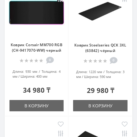
Коврик Corsair MM700 RGB
Коврик Steelseries QCK 3XL
(CH-9417070-WW) черный
(63842) чёрный
0
0
Длина:
930 мм
Толщина:
4
Длина:
1220 мм
Толщина:
3
мм
Ширина:
400 мм
мм
Ширина:
590 мм
34 980 ₸
29 980 ₸
В КОРЗИНУ
В КОРЗИНУ