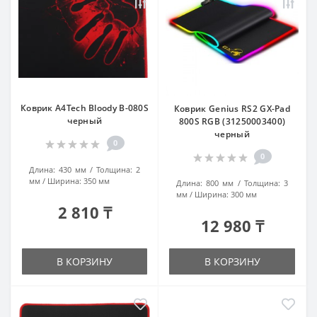
Коврик A4Tech Bloody B-080S
Коврик Genius RS2 GX-Pad
черный
800S RGB (31250003400)
черный
0
0
Длина:
430 мм
Толщина:
2
мм
Ширина:
350 мм
Длина:
800 мм
Толщина:
3
мм
Ширина:
300 мм
2 810 ₸
12 980 ₸
В КОРЗИНУ
В КОРЗИНУ