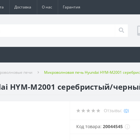
та
Доставка
О нас
Гарантия
роволновые печи
Микроволновая печь Hyundai HYM-M2001 серебри
ai HYM-M2001 серебристый/черны
Отзывы:
(0)
Код товара:
20044545