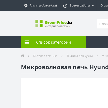
Алматы (Алма-Ата)
Время работы
Опла
Список категорий
Бытовая техника
Техника для кухни
Мик
Микроволновая печь Hyund