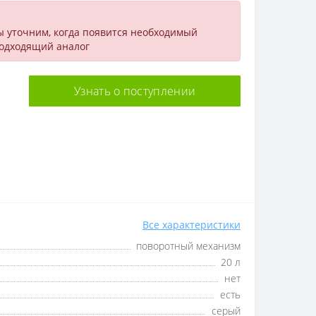
ы уточним, когда появится необходимый
подходящий аналог
Узнать о поступлении
Все характеристики
поворотный механизм
20 л
нет
есть
серый