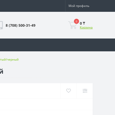
Мой профиль
0
0 ₸
8 (708) 500-31-49
Корзина
стый/черный
й