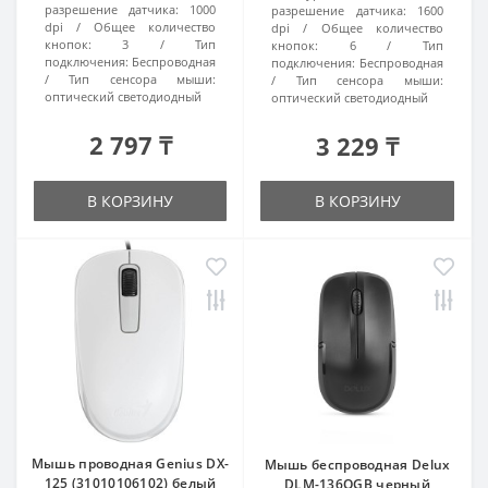
разрешение датчика:
1000
разрешение датчика:
1600
dpi
Общее количество
dpi
Общее количество
кнопок:
3
Тип
кнопок:
6
Тип
подключения:
Беспроводная
подключения:
Беспроводная
Тип сенсора мыши:
Тип сенсора мыши:
оптический светодиодный
оптический светодиодный
2 797 ₸
3 229 ₸
В КОРЗИНУ
В КОРЗИНУ
Мышь проводная Genius DX-
Мышь беспроводная Delux
125 (31010106102) белый
DLM-136OGB черный