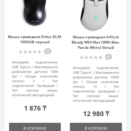
Мышь проводная Delux DLM-
Мышь проводная A4Tech
109OUB черный
Bloody W90 Max (W90-Max-
Panda White) белый
0
0
Интерфейс подключения:
USB Type-A
Максимальное
Интерфейс подключения:
разрешение датчика:
1000
USB Type-A
Максимальное
dpi
Общее количество
разрешение датчика:
10000
кнопок:
3
Тип
dpi
Общее количество
подключения:
Проводная
кнопок:
10
Тип
Тип сенсора мыши:
подключения:
проводная
оптический светодиодный
Тип сенсора мыши:
оптический светодиодный
1 876 ₸
12 980 ₸
В КОРЗИНУ
В КОРЗИНУ