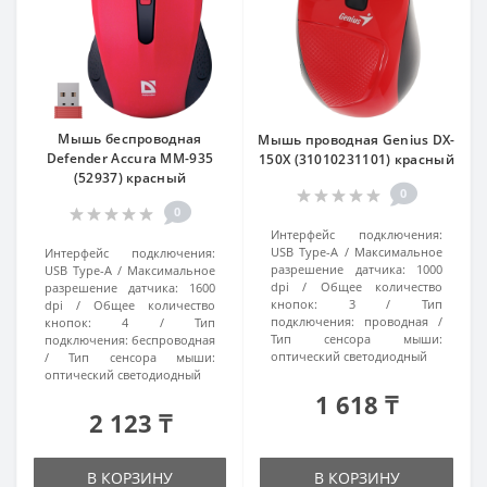
Мышь беспроводная
Мышь проводная Genius DX-
Defender Accura MM-935
150X (31010231101) красный
(52937) красный
0
0
Интерфейс подключения:
USB Type-A
Максимальное
Интерфейс подключения:
разрешение датчика:
1000
USB Type-A
Максимальное
dpi
Общее количество
разрешение датчика:
1600
кнопок:
3
Тип
dpi
Общее количество
подключения:
проводная
кнопок:
4
Тип
Тип сенсора мыши:
подключения:
беспроводная
оптический светодиодный
Тип сенсора мыши:
оптический светодиодный
1 618 ₸
2 123 ₸
В КОРЗИНУ
В КОРЗИНУ