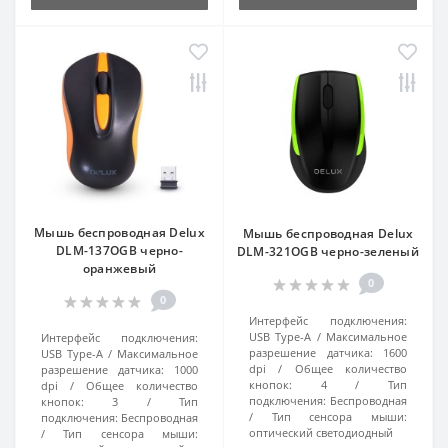
Мышь беспроводная Delux
Мышь беспроводная Delux
DLM-137OGB черно-
DLM-321OGB черно-зеленый
оранжевый
0
0
Интерфейс подключения:
USB Type-A
Максимальное
Интерфейс подключения:
разрешение датчика:
1600
USB Type-A
Максимальное
dpi
Общее количество
разрешение датчика:
1000
кнопок:
4
Тип
dpi
Общее количество
подключения:
Беспроводная
кнопок:
3
Тип
Тип сенсора мыши:
подключения:
Беспроводная
оптический светодиодный
Тип сенсора мыши: