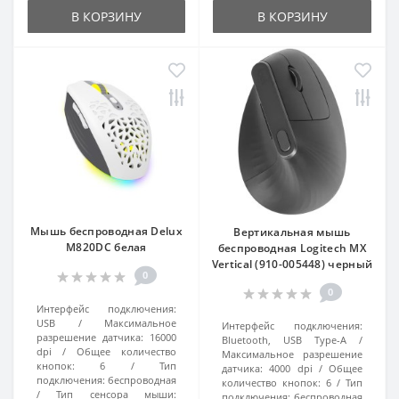
В КОРЗИНУ
В КОРЗИНУ
Мышь беспроводная Delux
Вертикальная мышь
M820DC белая
беспроводная Logitech MX
Vertical (910-005448) черный
0
0
Интерфейс подключения:
USB
Максимальное
Интерфейс подключения:
разрешение датчика:
16000
Bluetooth, USB Type-A
dpi
Общее количество
Максимальное разрешение
кнопок:
6
Тип
датчика:
4000 dpi
Общее
подключения:
беспроводная
количество кнопок:
6
Тип
Тип сенсора мыши:
подключения:
беспроводная