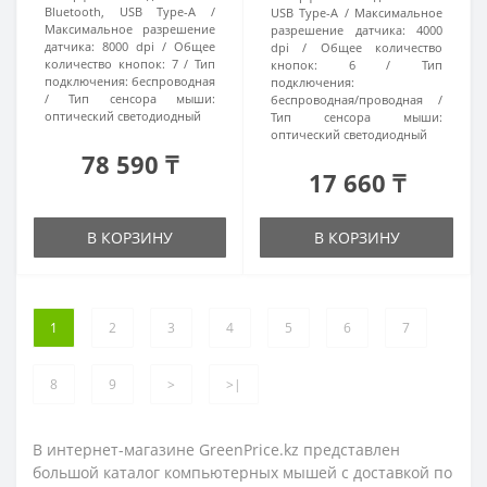
Bluetooth, USB Type-A
USB Type-A
Максимальное
Максимальное разрешение
разрешение датчика:
4000
датчика:
8000 dpi
Общее
dpi
Общее количество
количество кнопок:
7
Тип
кнопок:
6
Тип
подключения:
беспроводная
подключения:
Тип сенсора мыши:
беспроводная/проводная
оптический светодиодный
Тип сенсора мыши:
оптический светодиодный
78 590 ₸
17 660 ₸
В КОРЗИНУ
В КОРЗИНУ
1
2
3
4
5
6
7
8
9
>
>|
В интернет-магазине GreenPrice.kz представлен
большой каталог компьютерных мышей с доставкой по