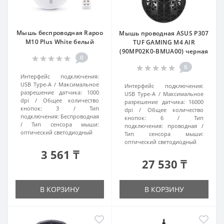
Мышь беспроводная Rapoo
Mышь проводная ASUS P307
M10 Plus White белый
TUF GAMING M4 AIR
(90MP02K0-BMUA00) черная
0
0
Интерфейс подключения:
USB Type-A
Максимальное
Интерфейс подключения:
разрешение датчика:
1000
USB Type-A
Максимальное
dpi
Общее количество
разрешение датчика:
16000
кнопок:
3
Тип
dpi
Общее количество
подключения:
Беспроводная
кнопок:
6
Тип
Тип сенсора мыши:
подключения:
проводная
оптический светодиодный
Тип сенсора мыши:
оптический светодиодный
3 561 ₸
27 530 ₸
В КОРЗИНУ
В КОРЗИНУ