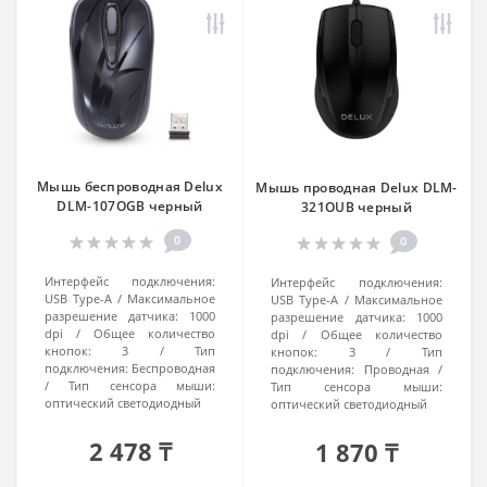
Мышь беспроводная Delux
Мышь проводная Delux DLM-
DLM-107OGB черный
321OUB черный
0
0
Интерфейс подключения:
Интерфейс подключения:
USB Type-A
Максимальное
USB Type-A
Максимальное
разрешение датчика:
1000
разрешение датчика:
1000
dpi
Общее количество
dpi
Общее количество
кнопок:
3
Тип
кнопок:
3
Тип
подключения:
Беспроводная
подключения:
Проводная
Тип сенсора мыши:
Тип сенсора мыши:
оптический светодиодный
оптический светодиодный
2 478 ₸
1 870 ₸