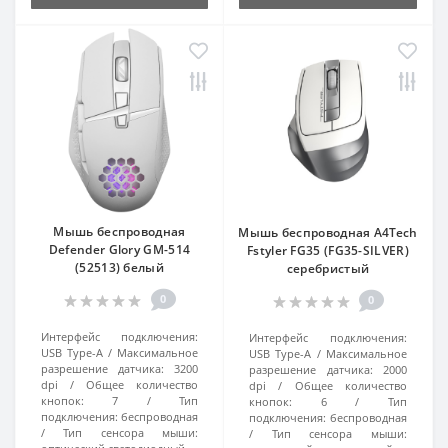
Мышь беспроводная
Мышь беспроводная A4Tech
Defender Glory GM-514
Fstyler FG35 (FG35-SILVER)
(52513) белый
серебристый
0
0
Интерфейс подключения:
Интерфейс подключения:
USB Type-A
Максимальное
USB Type-A
Максимальное
разрешение датчика:
3200
разрешение датчика:
2000
dpi
Общее количество
dpi
Общее количество
кнопок:
7
Тип
кнопок:
6
Тип
подключения:
беспроводная
подключения:
беспроводная
Тип сенсора мыши:
Тип сенсора мыши: