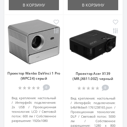
В КОРЗИНУ
В КОРЗИНУ
Проектор Wanbo DaVinci 1 Pro
Проектор Acer X139
(WPC24) серый
(MR.JX611.00Z) черный
0
0
Вид крепления:
настольный
Вид крепления:
настольный
Интерфейс подключения:
Интерфейс подключения:
2x USB
Проекционная
b4bf4k6wif-1761238165.json
технология:
LCD
Световой
Проекционная технология:
поток:
600 лм
Собственное
DLP
Световой поток:
5000
разрешение:
1920x1080
лм
Собственное
разрешение:
1280 x 800