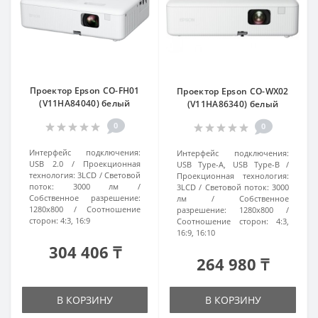
Проектор Epson CO-FH01
Проектор Epson CO-WX02
(V11HA84040) белый
(V11HA86340) белый
0
0
Интерфейс подключения:
Интерфейс подключения:
USB 2.0
Проекционная
USB Type-A, USB Type-B
технология:
3LCD
Световой
Проекционная технология:
поток:
3000 лм
3LCD
Световой поток:
3000
Собственное разрешение:
лм
Собственное
1280x800
Соотношение
разрешение:
1280x800
сторон:
4:3, 16:9
Соотношение сторон:
4:3,
16:9, 16:10
304 406 ₸
264 980 ₸
В КОРЗИНУ
В КОРЗИНУ