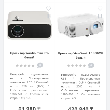
Проектор Wanbo mini Pro
Проектор ViewSonic LS500WH
белый
белый
0
0
Интерфейс подключения:
Интерфейс подключения:
нет
Проекционная
USB
Проекционная
технология:
LCD
Световой
технология:
DLP
Световой
поток:
250 лм (ANSI)
поток:
2000 лм
Собственное разрешение:
Собственное разрешение:
1280x720
Соотношение
1280x800
Соотношение
сторон:
4:3, 16:9
сторон:
4:3
61 980 ₸
420 840 ₸