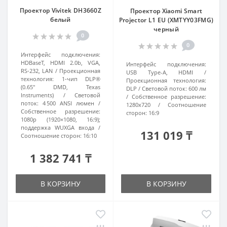
Проектор Vivitek DH3660Z
Проектор Xiaomi Smart
белый
Projector L1 EU (XMTYY03FMG)
черный
0
0
Интерфейс подключения:
HDBaseT, HDMI 2.0b, VGA,
Интерфейс подключения:
RS‑232, LAN
Проекционная
USB Type-A, HDMI
технология:
1‑чип DLP®
Проекционная технология:
(0.65″ DMD, Texas
DLP
Световой поток:
600 лм
Instruments)
Световой
Собственное разрешение:
поток:
4 500 ANSI люмен
1280x720
Соотношение
Собственное разрешение:
сторон:
16:9
1080p (1920×1080, 16:9);
поддержка WUXGA входа
131 019 ₸
Соотношение сторон:
16:10
1 382 741 ₸
В КОРЗИНУ
В КОРЗИНУ