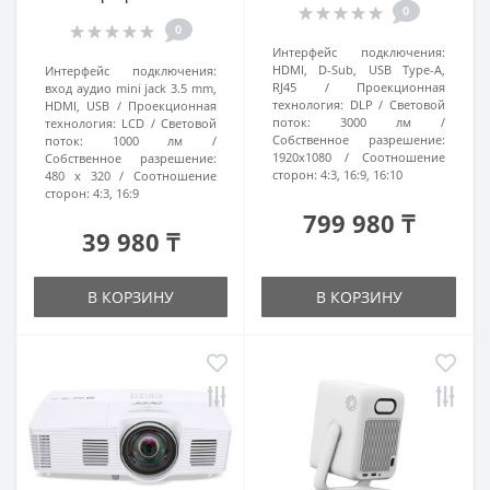
0
0
Интерфейс подключения:
HDMI, D-Sub, USB Type-A,
Интерфейс подключения:
RJ45
Проекционная
вход аудио mini jack 3.5 mm,
технология:
DLP
Световой
HDMI, USB
Проекционная
поток:
3000 лм
технология:
LCD
Световой
Собственное разрешение:
поток:
1000 лм
1920x1080
Соотношение
Собственное разрешение:
сторон:
4:3, 16:9, 16:10
480 x 320
Соотношение
сторон:
4:3, 16:9
799 980 ₸
39 980 ₸
В КОРЗИНУ
В КОРЗИНУ