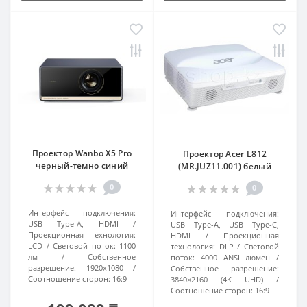
Проектор Wanbo X5 Pro
Проектор Acer L812
черный-темно синий
(MR.JUZ11.001) белый
0
0
Интерфейс подключения:
Интерфейс подключения:
USB Type-A, HDMI
USB Type-A, USB Type-C,
Проекционная технология:
HDMI
Проекционная
LCD
Световой поток:
1100
технология:
DLP
Световой
лм
Собственное
поток:
4000 ANSI люмен
разрешение:
1920x1080
Собственное разрешение:
Соотношение сторон:
16:9
3840×2160 (4K UHD)
Соотношение сторон:
16:9