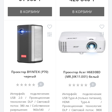
В КОРЗИНУ
В КОРЗИНУ
Проектор BYINTEK (P70)
Проектор Acer H6830BD
черный
(MR.JVK11.001) белый
0
0
Интерфейс подключения:
Интерфейс подключения:
USB 2.0
Проекционная
USB Type-A (только питание),
технология:
DLP
Световой
HDMI Type-A
поток:
380 лм
Собственное
Проекционная технология:
разрешение:
960х540
DLP
Световой поток:
3800