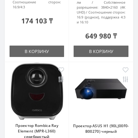
Соотношение сторон:
лм
Собственное
16:9/4:3
разрешение:
3840×2160 (4K
UHD)
Соотношение сторон:
16:9 (родное), поддержка 4:3
174 103 ₸
и 16:10
649 980 ₸
В КОРЗИНУ
В КОРЗИНУ
Проектор Rombica Ray
Проектор ASUS H1 (90LJ00F0-
Element (MPR-L360)
B00270) черный
серебристый