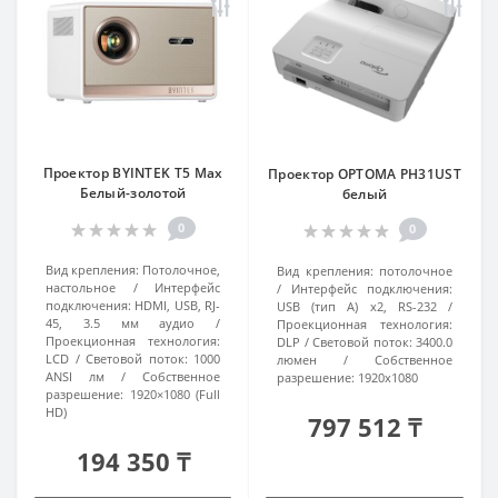
Проектор BYINTEK T5 Max
Проектор OPTOMA PH31UST
Белый-золотой
белый
0
0
Вид крепления:
Потолочное,
Вид крепления:
потолочное
настольное
Интерфейс
Интерфейс подключения:
подключения:
HDMI, USB, RJ-
USB (тип A) x2, RS-232
45, 3.5 мм аудио
Проекционная технология:
Проекционная технология:
DLP
Световой поток:
3400.0
LCD
Световой поток:
1000
люмен
Собственное
ANSI лм
Собственное
разрешение:
1920x1080
разрешение:
1920×1080 (Full
HD)
797 512 ₸
194 350 ₸