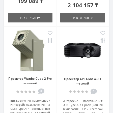
199 089 ₸
2 104 157 ₸
В КОРЗИНУ
В КОРЗИНУ
Проектор Wanbo Cube 2 Pro
Проектор OPTOMA X381
зеленый
черный
0
0
Вид крепления:
настольное
Интерфейс подключения:
Интерфейс подключения:
1 x
USB Type-A
Проекционная
USB (Type A)
Проекционная
технология:
DLP
Световой
технология:
LCD
Световой
поток:
3900 лм