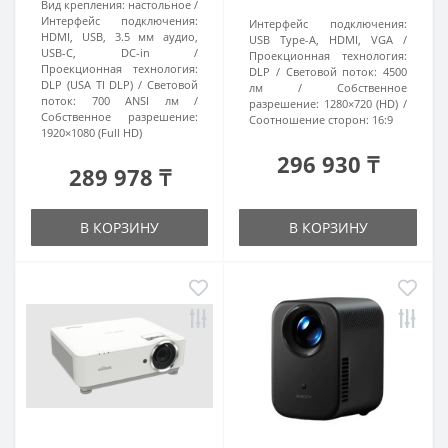
Вид крепления:
настольное
Интерфейс подключения:
Интерфейс подключения:
HDMI, USB, 3.5 мм аудио,
USB Type-A, HDMI, VGA
USB-C, DC-in
Проекционная технология:
Проекционная технология:
DLP
Световой поток:
4500
DLP (USA TI DLP)
Световой
лм
Собственное
поток:
700 ANSI лм
разрешение:
1280×720 (HD)
Собственное разрешение:
Соотношение сторон:
16:9
1920×1080 (Full HD)
296 930 ₸
289 978 ₸
В КОРЗИНУ
В КОРЗИНУ