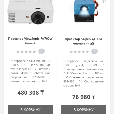
Проектор ViewSonic PA700W
Проектор AOpen QH12a
белый
черно-синий
0
0
Интерфейс подключения:
1x
Интерфейс подключения:
USB-A
Проекционная
USB Type-A, HDMI
технология:
LCD
Световой
Проекционная технология:
поток:
4500
Собственное
DLP
Световой поток:
100 лм
разрешение:
1280x800
Собственное разрешение:
Соотношение сторон:
16:9
854x480
Соотношение
сторон:
16:9
480 308 ₸
76 980 ₸
В КОРЗИНУ
В КОРЗИНУ