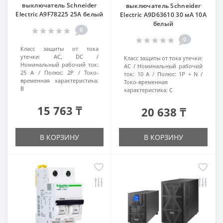
выключатель Schneider
выключатель Schneider
Electric A9F78225 25A белый
Electric A9D63610 30 мА 10А
белый
0
0
Класс защиты от тока
утечки:
AC, DC
Класс защиты от тока утечки:
Номинальный рабочий ток:
AC
Номинальный рабочий
25 А
Полюс:
2P
Токо-
ток:
10 А
Полюс:
1P + N
временная характеристика:
Токо-временная
B
характеристика:
C
15 763 ₸
20 638 ₸
В КОРЗИНУ
В КОРЗИНУ