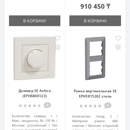
910 450 ₸
В КОРЗИНУ
В КОРЗИНУ
Диммер SE Asfora
Рамка вертикальная SE
(EPH6800123)
EPH5815262 сталь
0
0
Количество клавиш:
1
Количество гнезд:
2
Макс. мощность, Вт:
370 Вт
Материал рамки:
ABS
Монтаж:
утопленный
Тип
пластик
Монтаж:
открытый
зажима проводов:
винтовой