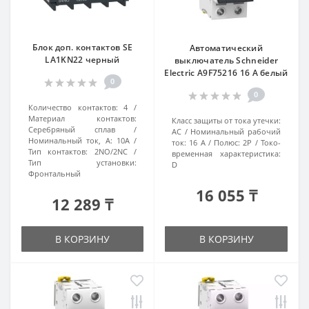
Блок доп. контактов SE
Автоматический
LA1KN22 черный
выключатель Schneider
Electric A9F75216 16 A белый
0
0
Количество контактов:
4
Материал контактов:
Класс защиты от тока утечки:
Серебряный сплав
AC
Номинальный рабочий
Номинальный ток, A:
10А
ток:
16 А
Полюс:
2P
Токо-
Тип контактов:
2NO/2NC
временная характеристика:
Тип установки:
D
Фронтальный
16 055 ₸
12 289 ₸
В КОРЗИНУ
В КОРЗИНУ