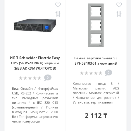
ИБП Schneider Electric Easy
Рамка вертикальная SE
UPS (SRVS2KRIRK) черный
EPH5810361 алюминий
(БЕЗ АККУМУЛЯТОРОВ)
0
0
Количество гнезд:
3
Материал рамки:
ABS
Вид:
Онлайн
Интерфейсы:
пластик
Монтаж:
открытый
USB, RS-232
Количество и
Назначение:
для розеток
тип выходных разъемов
Установка:
вертикальная
питания:
4 х IEC 320 C13
(компьютерная)
Полная
выходная мощность:
2000
2 112 ₸
ВА
Тип формы напряжения:
чистая синусоида