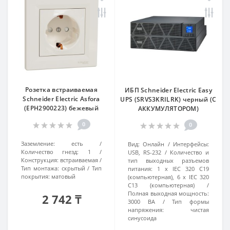
Розетка встраиваемая
ИБП Schneider Electric Easy
Schneider Electric Asfora
UPS (SRVS3KRILRK) черный (С
(EPH2900223) бежевый
АККУМУЛЯТОРОМ)
0
0
Заземление:
есть
Вид:
Онлайн
Интерфейсы:
Количество гнезд:
1
USB, RS-232
Количество и
Конструкция:
встраиваемая
тип выходных разъемов
Тип монтажа:
скрытый
Тип
питания:
1 х IEC 320 C19
покрытия:
матовый
(компьютерная), 6 х IEC 320
C13 (компьютерная)
Полная выходная мощность:
2 742 ₸
3000 ВА
Тип формы
напряжения:
чистая
синусоида