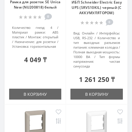
Рамка для розеток SE Unica
ИБП Schneider Electric Easy
New (NU200818) белый
UPS (SRVS10KIL) черный (С
АККУМУЛЯТОРОМ)
0
0
Количество гнезд:
4
Материал рамки:
ABS
Вид:
Онлайн
Интерфейсы:
пластик
Монтаж:
открытый
USB, RS-232
Количество и
Назначение:
для розетки
тип выходных разъемов
Установка:
горизонтальная
питания:
клеммная колодка
Полная выходная мощность:
10000 ВА
Тип формы
4 049 ₸
напряжения:
чистая
синусоида
1 261 250 ₸
В КОРЗИНУ
В КОРЗИНУ