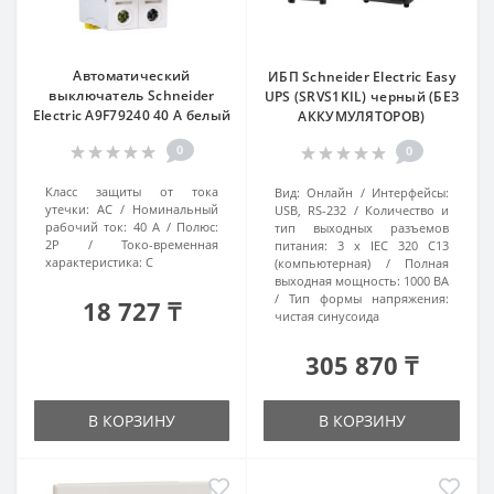
Автоматический
ИБП Schneider Electric Easy
выключатель Schneider
UPS (SRVS1KIL) черный (БЕЗ
Electric A9F79240 40 A белый
АККУМУЛЯТОРОВ)
0
0
Класс защиты от тока
Вид:
Онлайн
Интерфейсы:
утечки:
AC
Номинальный
USB, RS-232
Количество и
рабочий ток:
40 А
Полюс:
тип выходных разъемов
2P
Токо-временная
питания:
3 х IEC 320 C13
характеристика:
C
(компьютерная)
Полная
выходная мощность:
1000 ВА
Тип формы напряжения:
18 727 ₸
чистая синусоида
305 870 ₸
В КОРЗИНУ
В КОРЗИНУ