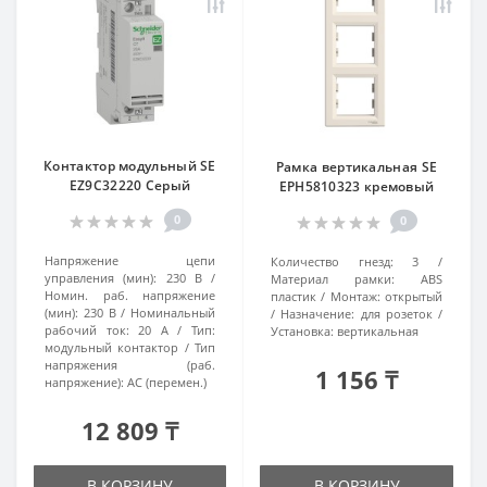
Контактор модульный SE
Рамка вертикальная SE
EZ9C32220 Серый
EPH5810323 кремовый
0
0
Напряжение цепи
Количество гнезд:
3
управления (мин):
230 В
Материал рамки:
ABS
Номин. раб. напряжение
пластик
Монтаж:
открытый
(мин):
230 В
Номинальный
Назначение:
для розеток
рабочий ток:
20 А
Тип:
Установка:
вертикальная
модульный контактор
Тип
напряжения (раб.
1 156 ₸
напряжение):
AC (перемен.)
12 809 ₸
В КОРЗИНУ
В КОРЗИНУ