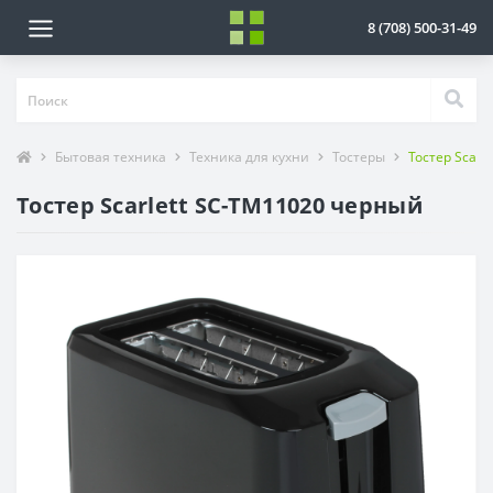
8 (708) 500-31-49
Бытовая техника
Техника для кухни
Тостеры
Тостер Scarl
Тостер Scarlett SC-TM11020 черный