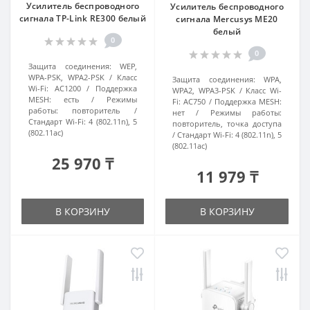
Усилитель беспроводного
Усилитель беспроводного
сигнала TP-Link RE300 белый
сигнала Mercusys ME20
белый
0
0
Защита соединения:
WEP,
WPA-PSK, WPA2-PSK
Класс
Защита соединения:
WPA,
Wi-Fi:
AC1200
Поддержка
WPA2, WPA3-PSK
Класс Wi-
MESH:
есть
Режимы
Fi:
AC750
Поддержка MESH:
работы:
повторитель
нет
Режимы работы:
Стандарт Wi-Fi:
4 (802.11n), 5
повторитель, точка доступа
(802.11ac)
Стандарт Wi-Fi:
4 (802.11n), 5
(802.11ac)
25 970 ₸
11 979 ₸
В КОРЗИНУ
В КОРЗИНУ