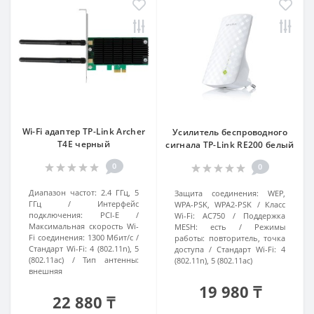
Wi-Fi адаптер TP-Link Archer
Усилитель беспроводного
T4E черный
сигнала TP-Link RE200 белый
0
0
Диапазон частот:
2.4 ГГц, 5
Защита соединения:
WEP,
ГГц
Интерфейс
WPA-PSK, WPA2-PSK
Класс
подключения:
PCI-E
Wi-Fi:
AC750
Поддержка
Максимальная скорость Wi-
MESH:
есть
Режимы
Fi соединения:
1300 Мбит/с
работы:
повторитель, точка
Стандарт Wi-Fi:
4 (802.11n), 5
доступа
Стандарт Wi-Fi:
4
(802.11ac)
Тип антенны:
(802.11n), 5 (802.11ac)
внешняя
19 980 ₸
22 880 ₸