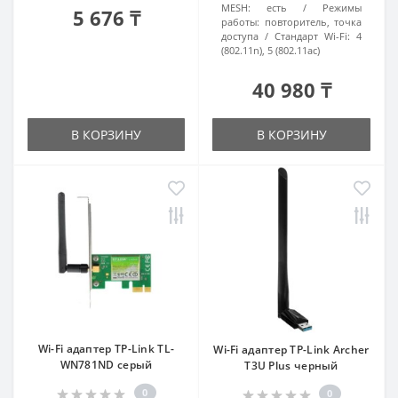
MESH:
есть
Режимы
5 676 ₸
работы:
повторитель, точка
доступа
Стандарт Wi-Fi:
4
(802.11n), 5 (802.11ac)
40 980 ₸
В КОРЗИНУ
В КОРЗИНУ
Wi-Fi адаптер TP-Link TL-
Wi-Fi адаптер TP-Link Archer
WN781ND серый
T3U Plus черный
0
0