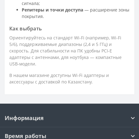
сигнала;
Репитеры и точки доступа
— расширение зоны
покрытия.
Как выбрать
Ориентируйтесь на стандарт Wi-Fi (например, Wi-Fi
5/6), поддерживаемые диапазоны (2,4 и 5 ГГц) и
скорость. Для стабильности на ПК удобны PCI-E
адаптеры с антеннами, для ноутбука — компактные
USB-модели.
В нашем магазине доступны Wi-Fi адаптеры и
аксессуары с доставкой по Казахстану.
Информация
Время работы