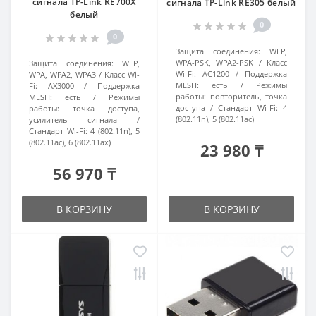
сигнала TP-Link RE700X
сигнала TP-Link RE305 белый
белый
0
0
Защита соединения:
WEP,
WPA-PSK, WPA2-PSK
Класс
Защита соединения:
WEP,
Wi-Fi:
AC1200
Поддержка
WPA, WPA2, WPA3
Класс Wi-
MESH:
есть
Режимы
Fi:
AX3000
Поддержка
работы:
повторитель, точка
MESH:
есть
Режимы
доступа
Стандарт Wi-Fi:
4
работы:
точка доступа,
(802.11n), 5 (802.11ac)
усилитель сигнала
Стандарт Wi-Fi:
4 (802.11n), 5
(802.11ac), 6 (802.11ax)
23 980 ₸
56 970 ₸
В КОРЗИНУ
В КОРЗИНУ