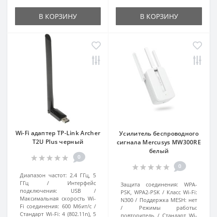
В КОРЗИНУ
В КОРЗИНУ
Wi-Fi адаптер TP-Link Archer
Усилитель беспроводного
T2U Plus черный
сигнала Mercusys MW300RE
белый
0
0
Диапазон частот:
2.4 ГГц, 5
ГГц
Интерфейс
Защита соединения:
WPA-
подключения:
USB
PSK, WPA2-PSK
Класс Wi-Fi:
Максимальная скорость Wi-
N300
Поддержка MESH:
нет
Fi соединения:
600 Мбит/с
Режимы работы:
Стандарт Wi-Fi:
4 (802.11n), 5
повторитель
Стандарт Wi-