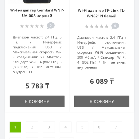
Wi-Fi-адаптер Gembird WNP-
Wi-Fi адаптер TP-Link TL-
UA-008 черный
WN821N белый
0
0
Диапазон частот:
2.4 ГГц, 5
Диапазон частот:
2.4 ГГц
ГГц
Интерфейс
Интерфейс подключения:
подключения:
USB
USB
Максимальная
Максимальная скорость Wi-
скорость Wi-Fi соединения:
Fi соединения:
600 Мбит/с
300 Мбит/с
Стандарт Wi-Fi:
Стандарт Wi-Fi:
4 (802.11n), 5
4 (802.11n)
Тип антенны:
(802.11ac)
Тип антенны:
внутренняя
внутренняя
6 089 ₸
5 783 ₸
В КОРЗИНУ
В КОРЗИНУ
1
2
3
4
5
6
7