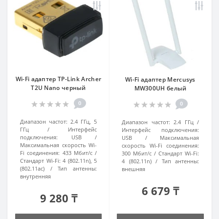
Wi-Fi адаптер TP-Link Archer
Wi-Fi адаптер Mercusys
T2U Nano черный
MW300UH белый
0
0
Диапазон частот:
2.4 ГГц, 5
Диапазон частот:
2.4 ГГц
ГГц
Интерфейс
Интерфейс подключения:
подключения:
USB
USB
Максимальная
Максимальная скорость Wi-
скорость Wi-Fi соединения:
Fi соединения:
433 Мбит/с
300 Мбит/с
Стандарт Wi-Fi:
Стандарт Wi-Fi:
4 (802.11n), 5
4 (802.11n)
Тип антенны:
(802.11ac)
Тип антенны:
внешняя
внутренняя
6 679 ₸
9 280 ₸