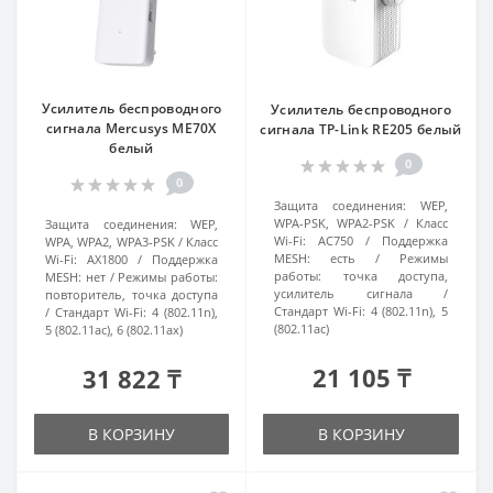
Усилитель беспроводного
Усилитель беспроводного
сигнала Mercusys ME70X
сигнала TP-Link RE205 белый
белый
0
0
Защита соединения:
WEP,
WPA-PSK, WPA2-PSK
Класс
Защита соединения:
WEP,
Wi-Fi:
AC750
Поддержка
WPA, WPA2, WPA3-PSK
Класс
MESH:
есть
Режимы
Wi-Fi:
AX1800
Поддержка
работы:
точка доступа,
MESH:
нет
Режимы работы:
усилитель сигнала
повторитель, точка доступа
Стандарт Wi-Fi:
4 (802.11n), 5
Стандарт Wi-Fi:
4 (802.11n),
(802.11ac)
5 (802.11ac), 6 (802.11ax)
21 105 ₸
31 822 ₸
В КОРЗИНУ
В КОРЗИНУ