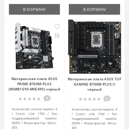
В КОРЗИНУ
В КОРЗИНУ
Материнская плата ASUS
Материнская плата ASUS TUF
PRIME B760M-PLUS
GAMING B760M-PLUS II
(90MB1GY0-M0EAY0) черный
чёрный
0
0
Количество слотов памяти:
4
Количество слотов памяти:
4
Сокет:
LGA 1700
Тип
Сокет:
LGA 1700
Тип
поддерживаемой памяти:
поддерживаемой памяти:
DDR5
Форм-фактор:
Micro-
DDR5
Форм-фактор:
Micro-
ATX
ATX