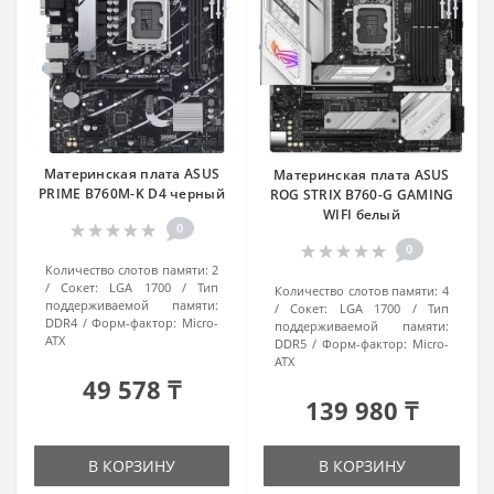
Материнская плата ASUS
Материнская плата ASUS
PRIME B760M-K D4 черный
ROG STRIX B760-G GAMING
WIFI белый
0
0
Количество слотов памяти:
2
Сокет:
LGA 1700
Тип
Количество слотов памяти:
4
поддерживаемой памяти:
Сокет:
LGA 1700
Тип
DDR4
Форм-фактор:
Micro-
поддерживаемой памяти:
ATX
DDR5
Форм-фактор:
Micro-
ATX
49 578 ₸
139 980 ₸
В КОРЗИНУ
В КОРЗИНУ