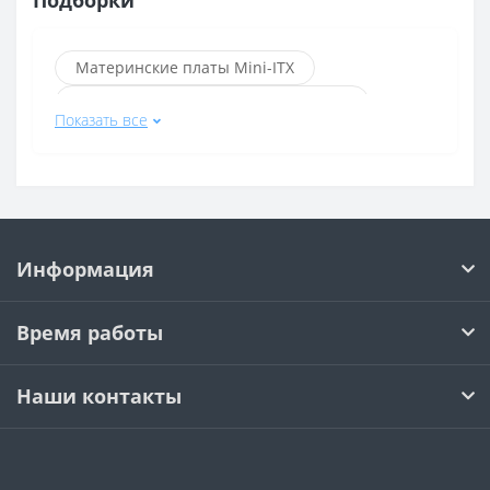
Подборки
Материнские платы Mini-ITX
Материнские платы 4 слота памяти
Показать все
Материнские платы Socket AM5
Материнские платы Socket AM4
Материнские платы в г. Костанай
Материнские платы 2 слота памяти
Информация
Материнские платы AMD A520 Micro-ATX
Материнские платы AMD A620 Micro-ATX
Время работы
Материнские платы Socket AM4 AMD A520 Micro-ATX
Материнские платы Socket AM4 AMD B550
Наши контакты
Материнские платы Socket AM4 AMD B550 для игр
Материнские платы Socket AM4 AMD B550 Micro-ATX
Материнские платы Socket AM4 с Wi-Fi