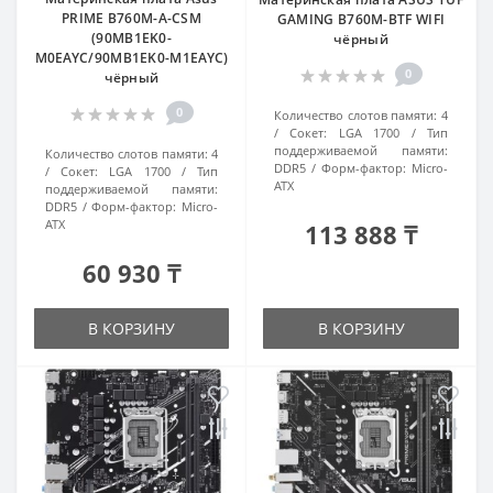
PRIME B760M-A-CSM
GAMING B760M-BTF WIFI
(90MB1EK0-
чёрный
M0EAYC/90MB1EK0-M1EAYC)
0
чёрный
0
Количество слотов памяти:
4
Сокет:
LGA 1700
Тип
поддерживаемой памяти:
Количество слотов памяти:
4
DDR5
Форм-фактор:
Micro-
Сокет:
LGA 1700
Тип
ATX
поддерживаемой памяти:
DDR5
Форм-фактор:
Micro-
ATX
113 888 ₸
60 930 ₸
В КОРЗИНУ
В КОРЗИНУ