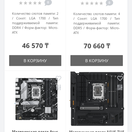
0
0
Количество слотов памяти:
2
Количество слотов памяти:
4
Сокет:
LGA 1700
Тип
Сокет:
LGA 1700
Тип
поддерживаемой памяти:
поддерживаемой памяти:
DDR4
Форм-фактор:
Micro-
DDR5
Форм-фактор:
Micro-
ATX
ATX
46 570 ₸
70 660 ₸
В КОРЗИНУ
В КОРЗИНУ
Материнская плата Asus
Материнская плата ASUS TUF