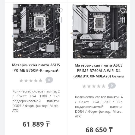
Материнская плата ASUS
Материнская плата ASUS
PRIME B760M-K черный
PRIME B760M-A WIFI D4
(90MB1CX0-M0EAY0) белый
0
0
Количество слотов памяти:
2
Сокет:
LGA 1700
Тип
Количество слотов памяти:
4
поддерживаемой памяти:
Сокет:
LGA 1700
Тип
DDR5
Форм-фактор:
Micro-
поддерживаемой памяти:
ATX
DDR4
Форм-фактор:
Micro-
ATX
61 889 ₸
68 650 ₸