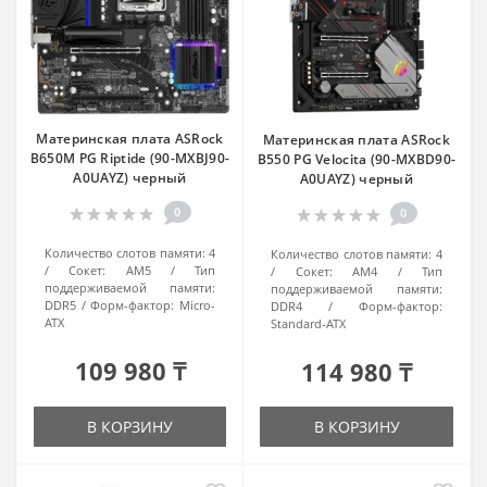
Материнская плата ASRock
Материнская плата ASRock
B650M PG Riptide (90-MXBJ90-
B550 PG Velocita (90-MXBD90-
A0UAYZ) черный
A0UAYZ) черный
0
0
Количество слотов памяти:
4
Количество слотов памяти:
4
Сокет:
AM5
Тип
Сокет:
AM4
Тип
поддерживаемой памяти:
поддерживаемой памяти:
DDR5
Форм-фактор:
Micro-
DDR4
Форм-фактор:
ATX
Standard-ATX
109 980 ₸
114 980 ₸
В КОРЗИНУ
В КОРЗИНУ