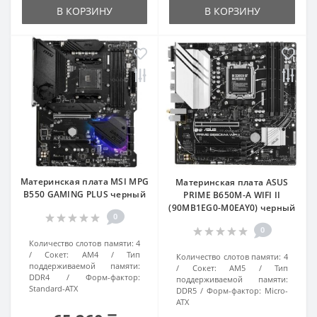
В КОРЗИНУ
В КОРЗИНУ
Материнская плата MSI MPG
Материнская плата ASUS
B550 GAMING PLUS черный
PRIME B650M-A WIFI II
(90MB1EG0-M0EAY0) черный
0
0
Количество слотов памяти:
4
Сокет:
AM4
Тип
Количество слотов памяти:
4
поддерживаемой памяти:
Сокет:
AM5
Тип
DDR4
Форм-фактор:
поддерживаемой памяти:
Standard-ATX
DDR5
Форм-фактор:
Micro-
ATX