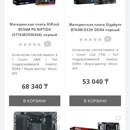
Материнская плата ASRock
Материнская плата Gigabyte
B550M PG RIPTIDE
B760M DS3H DDR4 черный
(4710483936364) черный
0
0
Количество слотов памяти:
4
Сокет:
LGA 1700
Тип
Количество слотов памяти:
4
поддерживаемой памяти:
Сокет:
AM4
Тип
DDR4
Форм-фактор:
Micro-
поддерживаемой памяти:
ATX
DDR4
Форм-фактор:
Micro-
ATX
53 040 ₸
68 340 ₸
В КОРЗИНУ
В КОРЗИНУ