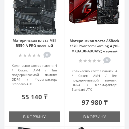
Материнская плата MSI
Материнская плата ASRock
B550-A PRO зеленый
X570 Phantom Gaming 4 (90-
MXBAU0-A0UAYZ) черный
0
0
Количество слотов памяти:
4
Сокет:
AM4
Тип
Количество слотов памяти:
4
поддерживаемой памяти:
Сокет:
AM4
Тип
DDR4
Форм-фактор:
поддерживаемой памяти:
Standard-ATX
DDR4
Форм-фактор:
Standard-ATX
55 140 ₸
97 980 ₸
В КОРЗИНУ
В КОРЗИНУ