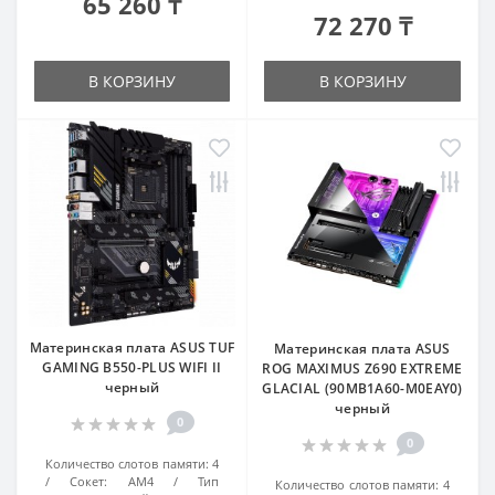
65 260 ₸
72 270 ₸
В КОРЗИНУ
В КОРЗИНУ
Материнская плата ASUS TUF
Материнская плата ASUS
GAMING B550-PLUS WIFI II
ROG MAXIMUS Z690 EXTREME
черный
GLACIAL (90MB1A60-M0EAY0)
черный
0
0
Количество слотов памяти:
4
Сокет:
AM4
Тип
Количество слотов памяти:
4