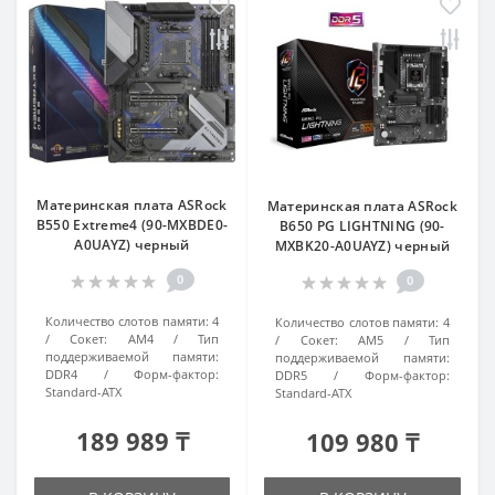
Материнская плата ASRock
Материнская плата ASRock
B550 Extreme4 (90-MXBDE0-
B650 PG LIGHTNING (90-
A0UAYZ) черный
MXBK20-A0UAYZ) черный
0
0
Количество слотов памяти:
4
Количество слотов памяти:
4
Сокет:
AM4
Тип
Сокет:
AM5
Тип
поддерживаемой памяти:
поддерживаемой памяти:
DDR4
Форм-фактор:
DDR5
Форм-фактор:
Standard-ATX
Standard-ATX
189 989 ₸
109 980 ₸