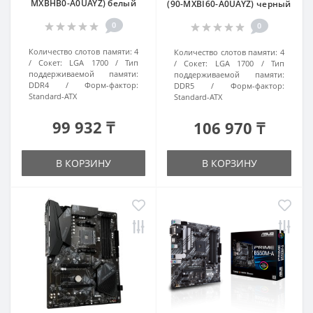
MXBHB0-A0UAYZ) белый
(90-MXBI60-A0UAYZ) черный
0
0
Количество слотов памяти:
4
Количество слотов памяти:
4
Сокет:
LGA 1700
Тип
Сокет:
LGA 1700
Тип
поддерживаемой памяти:
поддерживаемой памяти:
DDR4
Форм-фактор:
DDR5
Форм-фактор:
Standard-ATX
Standard-ATX
99 932 ₸
106 970 ₸
В КОРЗИНУ
В КОРЗИНУ