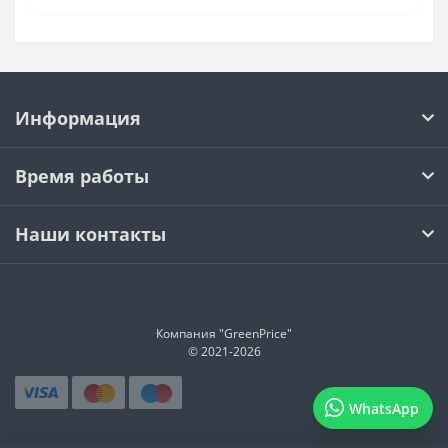
Материнские платы Socket AM4
Материнские платы в г. Костанай
Материнские платы 2 слота памяти
Информация
Материнские платы AMD A520 Micro-ATX
Материнские платы AMD A620 Micro-ATX
Время работы
Материнские платы Socket AM4 AMD A520 Micro-ATX
Материнские платы Socket AM4 AMD B550
Наши контакты
Материнские платы Socket AM4 AMD B550 для игр
Материнские платы Socket AM4 AMD B550 Micro-ATX
Материнские платы Socket AM4 с Wi-Fi
Компания "GreenPrice"
Материнские платы Socket AM5 ATX
© 2021-
2026
Материнские платы Socket AM5 AMD B650 ATX
WhatsApp
Материнские платы Socket AM5 AMD X870E
Материнские платы на процессоре AMD