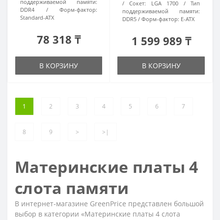
поддерживаемой памяти:
Сокет:
LGA 1700
Тип
DDR4
Форм-фактор:
поддерживаемой памяти:
Standard-ATX
DDR5
Форм-фактор:
E-ATX
78 318 ₸
1 599 989 ₸
В КОРЗИНУ
В КОРЗИНУ
1
2
3
4
5
6
7
8
9
>
>|
Материнские платы 4
слота памяти
В интернет-магазине GreenPrice представлен большой
выбор в категории «Материнские платы 4 слота