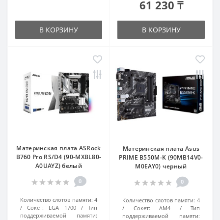
61 230 ₸
В КОРЗИНУ
В КОРЗИНУ
Материнская плата ASRock
Материнская плата Asus
B760 Pro RS/D4 (90-MXBL80-
PRIME B550M-K (90MB14V0-
A0UAYZ) белый
M0EAY0) черный
0
0
Количество слотов памяти:
4
Количество слотов памяти:
4
Сокет:
LGA 1700
Тип
Сокет:
AM4
Тип
поддерживаемой памяти:
поддерживаемой памяти: