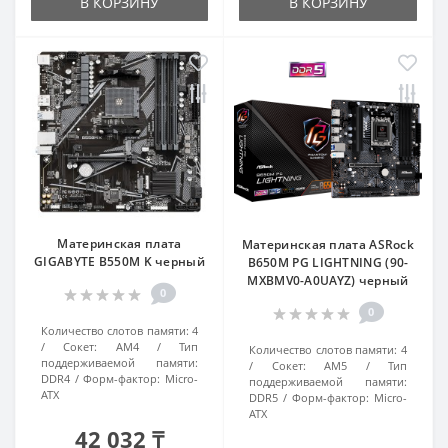
В КОРЗИНУ
В КОРЗИНУ
Материнская плата
Материнская плата ASRock
GIGABYTE B550M K черный
B650M PG LIGHTNING (90-
MXBMV0-A0UAYZ) черный
0
0
Количество слотов памяти:
4
Сокет:
AM4
Тип
Количество слотов памяти:
4
поддерживаемой памяти:
Сокет:
AM5
Тип
DDR4
Форм-фактор:
Micro-
поддерживаемой памяти:
ATX
DDR5
Форм-фактор:
Micro-
ATX
42 032 ₸