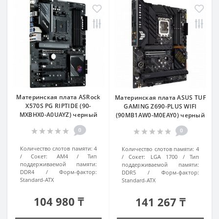
Материнская плата ASRock
Материнская плата ASUS TUF
X570S PG RIPTIDE (90-
GAMING Z690-PLUS WIFI
MXBHX0-A0UAYZ) черный
(90MB1AW0-M0EAY0) черный
0
0
Количество слотов памяти:
4
Количество слотов памяти:
4
Сокет:
AM4
Тип
Сокет:
LGA 1700
Тип
поддерживаемой памяти:
поддерживаемой памяти:
DDR4
Форм-фактор:
DDR5
Форм-фактор:
Standard-ATX
Standard-ATX
104 980 ₸
141 267 ₸