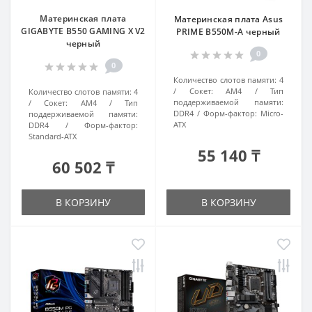
Материнская плата
Материнская плата Asus
GIGABYTE B550 GAMING X V2
PRIME B550M-A черный
черный
0
0
Количество слотов памяти:
4
Сокет:
AM4
Тип
Количество слотов памяти:
4
поддерживаемой памяти:
Сокет:
AM4
Тип
DDR4
Форм-фактор:
Micro-
поддерживаемой памяти:
ATX
DDR4
Форм-фактор:
Standard-ATX
55 140 ₸
60 502 ₸
В КОРЗИНУ
В КОРЗИНУ