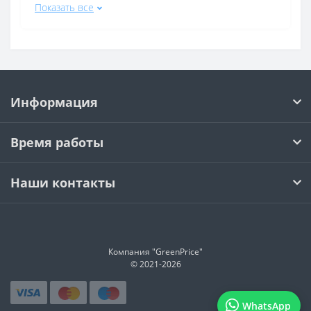
Показать все
Принтеры монохромные (черно-белый)
Принтеры Wi-Fi
Принтеры цветные лазерные
Принтеры лазерные монохромные (черно-белый)
Информация
Принтеры лазерные А4
Принтеры цветные а4
Время работы
Принтеры черного цвета
Принтеры HP LaserJet Pro
Наши контакты
Принтеры Epson L
Принтеры белого цвета
Принтеры HP черного цвета
Компания "GreenPrice"
Лазерные принтеры белого цвета
© 2021-
2026
Принтеры Canon черного цвета
WhatsApp
Цветные принтеры белого цвета