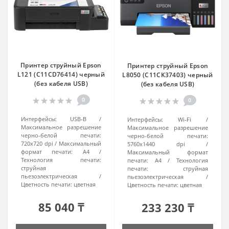
Принтер струйный Epson
Принтер струйный Epson
L121 (C11CD76414) черный
L8050 (C11CK37403) черный
(без кабеля USB)
(без кабеля USB)
0
0
Интерфейсы:
USB-B
Интерфейсы:
Wi-Fi
Максимальное разрешение
Максимальное разрешение
черно-белой печати:
черно-белой печати:
720x720 dpi
Максимальный
5760x1440 dpi
формат печати:
A4
Максимальный формат
Технология печати:
печати:
A4
Технология
струйная
печати:
струйная
пьезоэлектрическая
пьезоэлектрическая
Цветность печати:
цветная
Цветность печати:
цветная
85 040 ₸
233 230 ₸