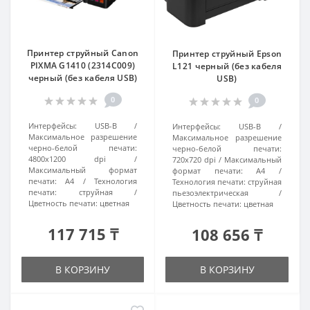
Принтер струйный Canon
Принтер струйный Epson
PIXMA G1410 (2314C009)
L121 черный (без кабеля
черный (без кабеля USB)
USB)
0
0
Интерфейсы:
USB-B
Интерфейсы:
USB-B
Максимальное разрешение
Максимальное разрешение
черно-белой печати:
черно-белой печати:
4800x1200 dpi
720x720 dpi
Максимальный
Максимальный формат
формат печати:
A4
печати:
A4
Технология
Технология печати:
струйная
печати:
струйная
пьезоэлектрическая
Цветность печати:
цветная
Цветность печати:
цветная
117 715 ₸
108 656 ₸
В КОРЗИНУ
В КОРЗИНУ