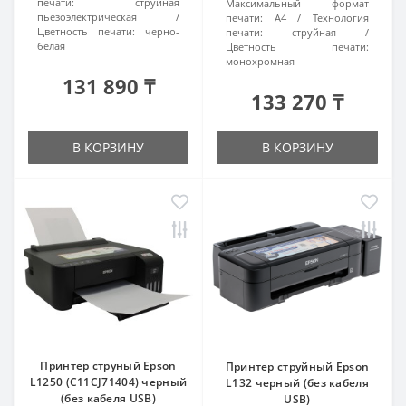
печати:
струйная
Максимальный формат
пьезоэлектрическая
печати:
А4
Технология
Цветность печати:
черно-
печати:
струйная
белая
Цветность печати:
монохромная
131 890 ₸
133 270 ₸
В КОРЗИНУ
В КОРЗИНУ
Принтер струный Epson
Принтер струйный Epson
L1250 (C11CJ71404) черный
L132 черный (без кабеля
(без кабеля USB)
USB)