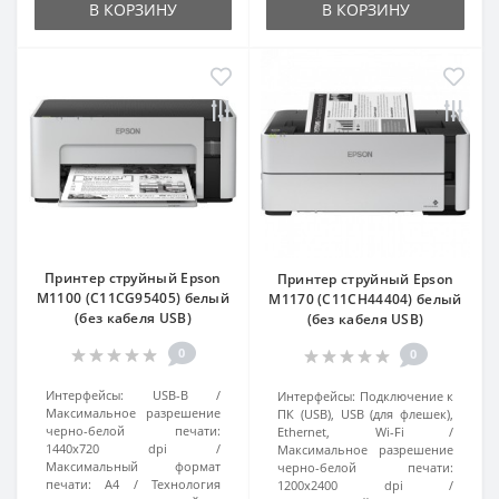
В КОРЗИНУ
В КОРЗИНУ
Принтер струйный Epson
Принтер струйный Epson
M1100 (C11CG95405) белый
M1170 (C11CH44404) белый
(без кабеля USB)
(без кабеля USB)
0
0
Интерфейсы:
USB-B
Интерфейсы:
Подключение к
Максимальное разрешение
ПК (USB), USB (для флешек),
черно-белой печати:
Ethernet, Wi-Fi
1440x720 dpi
Максимальное разрешение
Максимальный формат
черно-белой печати:
печати:
А4
Технология
1200х2400 dpi