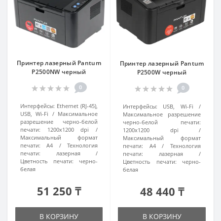
Принтер лазерный Pantum
Принтер лазерный Pantum
P2500NW черный
P2500W черный
0
0
Интерфейсы:
Ethernet (RJ-45),
Интерфейсы:
USB, Wi-Fi
USB, Wi-Fi
Максимальное
Максимальное разрешение
разрешение черно-белой
черно-белой печати:
печати:
1200x1200 dpi
1200x1200 dpi
Максимальный формат
Максимальный формат
печати:
A4
Технология
печати:
A4
Технология
печати:
лазерная
печати:
лазерная
Цветность печати:
черно-
Цветность печати:
черно-
белая
белая
51 250 ₸
48 440 ₸
В КОРЗИНУ
В КОРЗИНУ