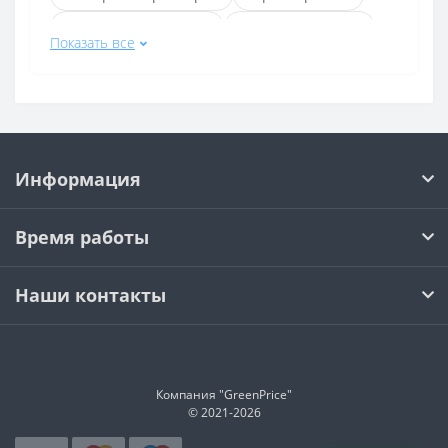
Цветные принтеры
Принтеры Xerox
Показать все
Принтеры монохромные (черно-белый)
Принтеры Wi-Fi
Принтеры цветные лазерные
Принтеры лазерные монохромные (черно-белый)
Информация
Принтеры лазерные А4
Принтеры цветные а4
Время работы
Принтеры черного цвета
Принтеры HP LaserJet Pro
Наши контакты
Принтеры Epson L
Принтеры белого цвета
Принтеры HP черного цвета
Компания "GreenPrice"
Лазерные принтеры белого цвета
© 2021-
2026
Принтеры Canon черного цвета