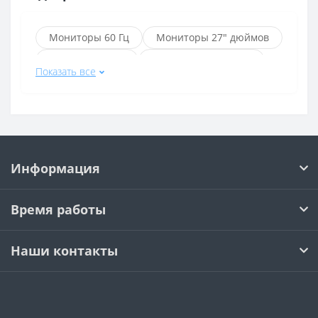
Мониторы 60 Гц
Мониторы 27" дюймов
Мониторы AOC
Мониторы Samsung
Показать все
Мониторы Acer
Мониторы LG
Мониторы Acer 27" дюймов
Мониторы Samsung HDMI
Игровые мониторы для игр
Информация
Мониторы HP
Мониторы Benq
Мониторы Dell
Мониторы ASUS
Время работы
Мониторы Xiaomi
Мониторы GIGABYTE
Мониторы Sanc
Мониторы Dahua
Наши контакты
Мониторы 21.5" дюймов
Мониторы 23.8" дюймов
Мониторы 24.5" дюймов