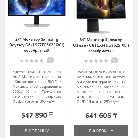
27" Монитор Samsung
34" Монитор Samsung
Odyssey G6 (LS27FG602SIXCI)
Odyssey G8 (LS34DG852SIXCI)
серебристый
серебристый
0
0
Время отклика пикселя:
0.03
Время отклика пикселя:
0.03
мс
Максимальная частота
мс
Максимальная частота
обновления экрана:
500 Гц
обновления экрана:
175 Гц
Максимальное разрешение:
Максимальное разрешение:
2560x1440
Технология
3440x1440
Технология
изготовления матрицы:
изготовления матрицы:
OLED
Яркость:
300 Кд/м²
OLED
Яркость:
250 Кд/м²
547 890 ₸
641 606 ₸
В КОРЗИНУ
В КОРЗИНУ