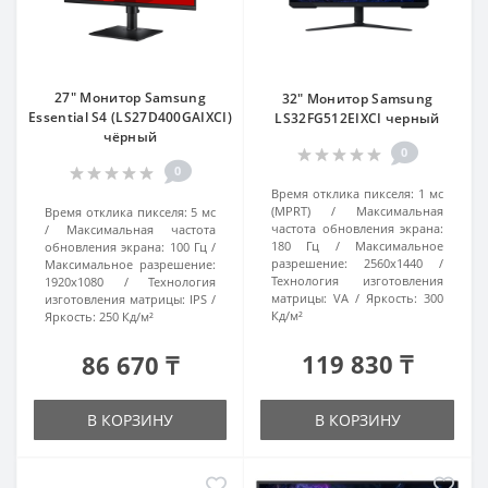
27" Монитор Samsung
32" Монитор Samsung
Essential S4 (LS27D400GAIXCI)
LS32FG512EIXCI черный
чёрный
0
0
Время отклика пикселя:
1 мс
(MPRT)
Максимальная
Время отклика пикселя:
5 мс
частота обновления экрана:
Максимальная частота
180 Гц
Максимальное
обновления экрана:
100 Гц
разрешение:
2560x1440
Максимальное разрешение:
Технология изготовления
1920x1080
Технология
матрицы:
VA
Яркость:
300
изготовления матрицы:
IPS
Кд/м²
Яркость:
250 Кд/м²
119 830 ₸
86 670 ₸
В КОРЗИНУ
В КОРЗИНУ