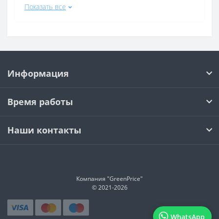
Показать все
Мониторы Acer
Мониторы LG
Мониторы Acer 27" дюймов
Мониторы Samsung HDMI
Игровые мониторы для игр
Информация
Мониторы HP
Мониторы Benq
Мониторы Dell
Мониторы ASUS
Время работы
Мониторы Xiaomi
Мониторы GIGABYTE
Мониторы Sanc
Мониторы Dahua
Наши контакты
Мониторы 21.5" дюймов
Мониторы 23.8" дюймов
Мониторы 24.5" дюймов
Компания "GreenPrice"
Мониторы 25" дюймов
© 2021-
2026
Мониторы 28" дюймов
WhatsApp
Мониторы 31.5" дюймов