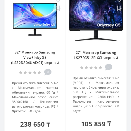
32" Монитор Samsung
27" Монитор Samsung
ViewFinity S8
LS27FG512EIXCI черный
(LS32D804UAIXCI) черный
0
0
Время отклика пикселя:
1 мс
(MPRT)
Максимальная
Время отклика пикселя:
5 мс
частота обновления экрана:
Максимальная частота
180 Гц
Максимальное
обновления экрана:
60 Гц
разрешение:
2560x1440
Максимальное разрешение:
Технология изготовления
3840x2160
Технология
матрицы:
VA
Яркость:
300
изготовления матрицы:
IPS
Кд/м²
Яркость:
350 Кд/м²
105 859 ₸
238 650 ₸