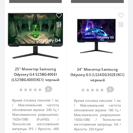
25" Монитор Samsung
24" Монитор Samsung
Odyssey G4 S25BG400EI
Odyssey G3 (LS24DG302EIXCI)
(LS25BG400EIXCI) черный
чёрный
0
0
Время отклика пикселя:
1 мс
Время отклика пикселя:
1 мс
Максимальная частота
Максимальная частота
обновления экрана:
240 Гц
обновления экрана:
180 Гц
Максимальное разрешение:
Максимальное разрешение:
1920x1080 (FullHD)
1920x1080
Технология
Технология изготовления
изготовления матрицы:
VA
матрицы:
IPS
Яркость:
400
Яркость:
250 Кд/м²