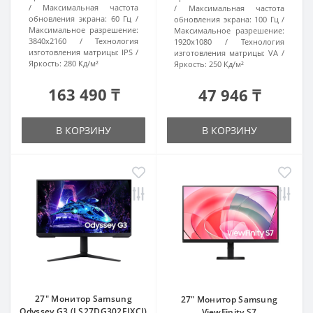
Максимальная частота
Максимальная частота
обновления экрана:
60 Гц
обновления экрана:
100 Гц
Максимальное разрешение:
Максимальное разрешение:
3840x2160
Технология
1920x1080
Технология
изготовления матрицы:
IPS
изготовления матрицы:
VA
Яркость:
280 Кд/м²
Яркость:
250 Кд/м²
163 490 ₸
47 946 ₸
В КОРЗИНУ
В КОРЗИНУ
27" Монитор Samsung
27" Монитор Samsung
Odyssey G3 (LS27DG302EIXCI)
ViewFinity S7