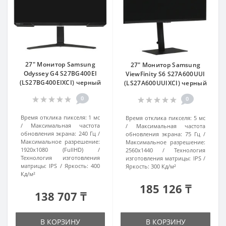
27" Монитор Samsung
27" Монитор Samsung
Odyssey G4 S27BG400EI
ViewFinity S6 S27A600UUI
(LS27BG400EIXCI) черный
(LS27A600UUIXCI) черный
0
0
Время отклика пикселя:
1 мс
Время отклика пикселя:
5 мс
Максимальная частота
Максимальная частота
обновления экрана:
240 Гц
обновления экрана:
75 Гц
Максимальное разрешение:
Максимальное разрешение:
1920x1080 (FullHD)
2560x1440
Технология
Технология изготовления
изготовления матрицы:
IPS
матрицы:
IPS
Яркость:
400
Яркость:
300 Кд/м²
Кд/м²
185 126 ₸
138 707 ₸
В КОРЗИНУ
В КОРЗИНУ