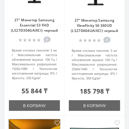
27" Монитор Samsung
27" Монитор Samsung
Essential S3 FHD
ViewFinity S6 S60UD
(LS27D304GAIXCI) черный
(LS27D604UAIXCI) черный
0
0
Время отклика пикселя:
5 мс
Время отклика пикселя:
5 мс
Максимальная частота
Максимальная частота
обновления экрана:
100 Гц
обновления экрана:
100 Гц
Максимальное разрешение:
Максимальное разрешение:
1920x1080
Технология
2560x1440
Технология
изготовления матрицы:
IPS
изготовления матрицы:
IPS
Яркость:
250 Кд/м²
Яркость:
350 Кд/м²
55 844 ₸
185 798 ₸
В КОРЗИНУ
В КОРЗИНУ