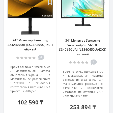
24" Монитор Samsung
34" Монитор Samsung
S24A400UJI (LS24A400UJIXCI)
ViewFinity S6 S65UC
чёрный
S34C650UAI (LS34C650UAIXCI)
черный
0
0
Время отклика пикселя:
5 мс
Максимальная частота
Время отклика пикселя:
5 мс
обновления экрана:
75 Гц
Максимальная частота
Максимальное разрешение:
обновления экрана:
100 Гц
1920x1080
Технология
Максимальное разрешение:
изготовления матрицы:
IPS
3440x1440
Технология
Яркость:
250 Кд/м²
изготовления матрицы:
VA
Яркость:
350 Кд/м²
102 590 ₸
253 894 ₸