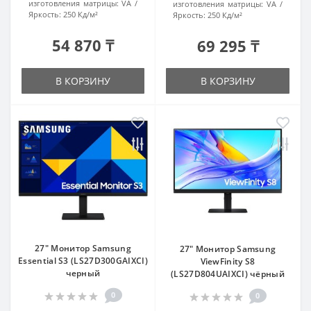
изготовления матрицы:
VA
изготовления матрицы:
VA
Яркость:
250 Кд/м²
Яркость:
250 Кд/м²
54 870 ₸
69 295 ₸
В КОРЗИНУ
В КОРЗИНУ
27" Монитор Samsung
27" Монитор Samsung
Essential S3 (LS27D300GAIXCI)
ViewFinity S8
черный
(LS27D804UAIXCI) чёрный
0
0