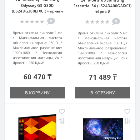
24" Монитор Samsung
Odyssey G3 G30D
Essential S4 (LS24D400GAIXCI)
(LS24DG300EIXCI) черный
чёрный
0
0
Время отклика пикселя:
1 мс
Время отклика пикселя:
5 мс
Максимальная частота
Максимальная частота
обновления экрана:
180 Гц
обновления экрана:
100 Гц
Максимальное разрешение:
Максимальное разрешение:
1920x1080
Технология
1920x1080
Технология
изготовления матрицы:
VA
изготовления матрицы:
IPS
Яркость:
250 Кд/м²
Яркость:
250 Кд/м²
60 470 ₸
71 489 ₸
В КОРЗИНУ
В КОРЗИНУ