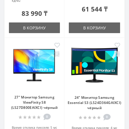
кд/м2
61 544 ₸
83 990 ₸
В КОРЗИНУ
В КОРЗИНУ
27" Монитор Samsung
24" Монитор Samsung
ViewFinity S8
Essential S3 (LS24D364GAIXCI)
(LS27D800EAIXCI) чёрный
чёрный
0
0
Время отклика пикселя:
5 мс
Время отклика пикселя:
4 мс