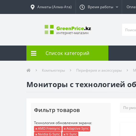
Алматы (Алма-Ата)
Время работы
Опла
Список категорий
Компьютеры
Периферия и аксессуары
М
Мониторы с технологией о
Фильтр товаров
Технология обновления экрана:
AMD Freesync
Adaptive Sync
Nvidia G-Sync
V-Sync