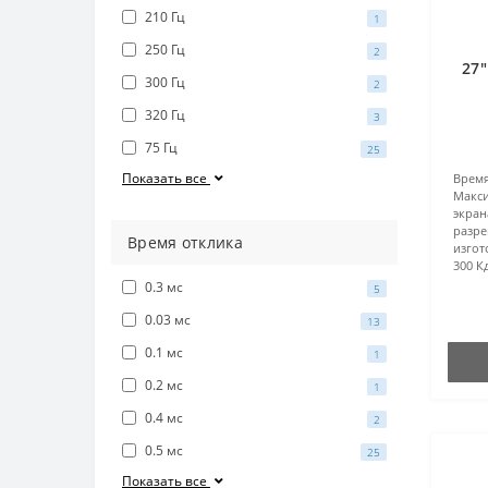
210 Гц
1
250 Гц
2
27
300 Гц
2
320 Гц
3
75 Гц
25
Показать все
Врем
Макс
экран
разре
Время отклика
изгот
300 К
0.3 мс
5
0.03 мс
13
0.1 мс
1
0.2 мс
1
0.4 мс
2
0.5 мс
25
Показать все