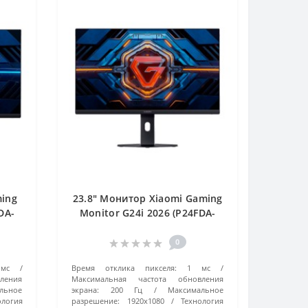
ming
23.8" Монитор Xiaomi Gaming
DA-
Monitor G24i 2026 (P24FDA-
RGGL) черный
0
мс
Время отклика пикселя:
1 мс
ления
Максимальная частота обновления
льное
экрана:
200 Гц
Максимальное
ология
разрешение:
1920x1080
Технология