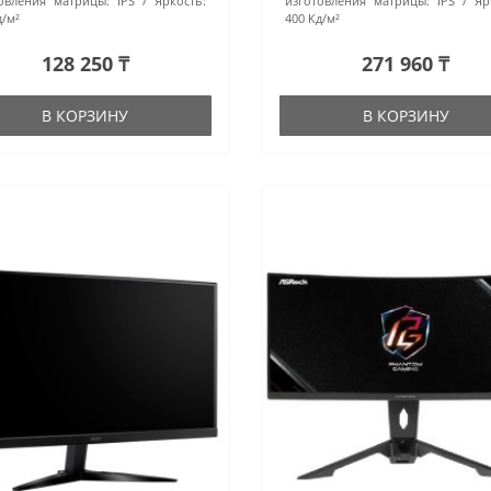
овления матрицы:
IPS
Яркость:
изготовления матрицы:
IPS
Яр
д/м²
400 Кд/м²
128 250 ₸
271 960 ₸
В КОРЗИНУ
В КОРЗИНУ