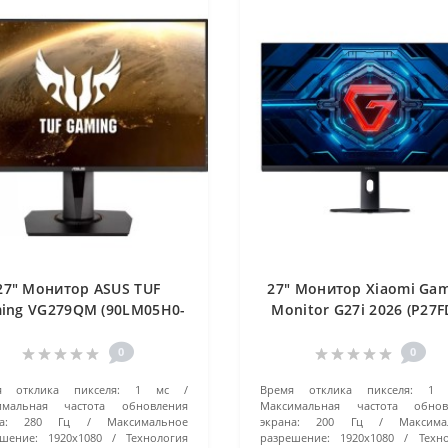
27" Монитор ASUS TUF
27" Монитор Xiaomi Ga
ing VG279QM (90LM05H0-
Monitor G27i 2026 (P27F
B01370) черный
RGGL) черный
0
0
я отклика пикселя:
1 мс
Время отклика пикселя:
1 
имальная частота обновления
Максимальная частота обнов
а:
280 Гц
Максимальное
экрана:
200 Гц
Максима
шение:
1920x1080
Технология
разрешение:
1920x1080
Техн