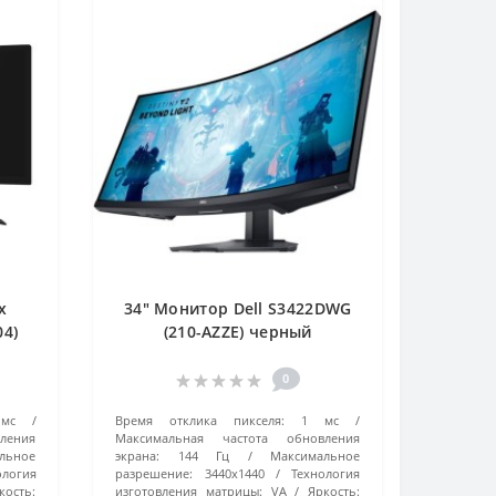
x
34" Монитор Dell S3422DWG
4)
(210-AZZE) черный
0
мс
Время отклика пикселя:
1 мс
ления
Максимальная частота обновления
льное
экрана:
144 Гц
Максимальное
ология
разрешение:
3440x1440
Технология
кость:
изготовления матрицы:
VA
Яркость: