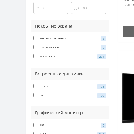
изгот
250 К
Покрытие экрана
антибликовый
8
глянцевый
9
матовый
231
Встроенные динамики
есть
125
нет
109
Графический монитор
Да
9
Нет