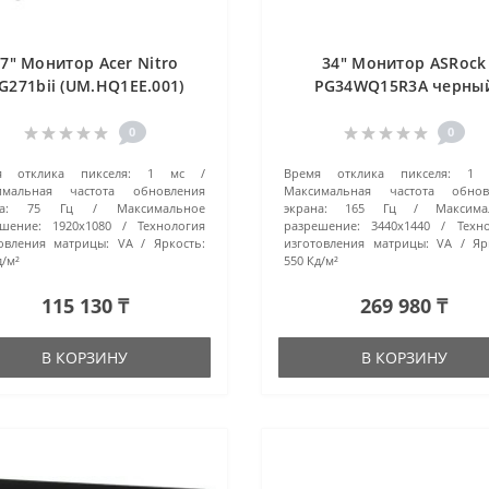
7" Монитор Acer Nitro
34" Монитор ASRock
G271bii (UM.HQ1EE.001)
PG34WQ15R3A черны
черный
0
0
я отклика пикселя:
1 мс
Время отклика пикселя:
1 
имальная частота обновления
Максимальная частота обнов
а:
75 Гц
Максимальное
экрана:
165 Гц
Максима
шение:
1920x1080
Технология
разрешение:
3440x1440
Техн
овления матрицы:
VA
Яркость:
изготовления матрицы:
VA
Яр
д/м²
550 Кд/м²
115 130 ₸
269 980 ₸
В КОРЗИНУ
В КОРЗИНУ