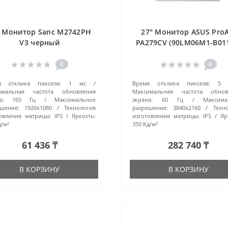
" Монитор Sanc M2742PH
27" Монитор ASUS ProA
V3 черный
PA279CV (90LM06M1-B01
черный
0
0
я отклика пикселя:
1 мс
Время отклика пикселя:
5 
имальная частота обновления
Максимальная частота обнов
а:
165 Гц
Максимальное
экрана:
60 Гц
Максима
шение:
1920x1080
Технология
разрешение:
3840x2160
Техн
овления матрицы:
IPS
Яркость:
изготовления матрицы:
IPS
Яр
д/м²
350 Кд/м²
61 436 ₸
282 740 ₸
В КОРЗИНУ
В КОРЗИНУ