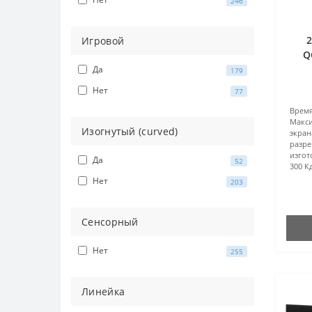
246
2
Игровой
Q
Да
179
Нет
77
Врем
Макс
Изогнутый (curved)
экран
разре
изгот
Да
52
300 К
Нет
203
Сенсорный
Нет
255
Линейка