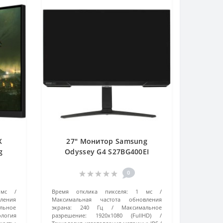
X
27" Монитор Samsung
g
Odyssey G4 S27BG400EI
)
(LS27BG400EIXCI) черный
0
мс
Время отклика пикселя:
1 мс
ления
Максимальная частота обновления
льное
экрана:
240 Гц
Максимальное
ология
разрешение:
1920x1080 (FullHD)