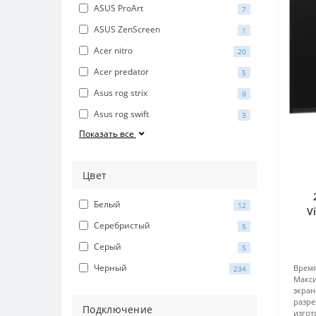
ASUS ProArt
7
ASUS ZenScreen
1
Acer nitro
20
Acer predator
5
Asus rog strix
9
Asus rog swift
3
Показать все
Цвет
Белый
12
V
Серебристый
(
5
Серый
5
Черный
Врем
234
Макс
экран
разре
Подключение
изгот