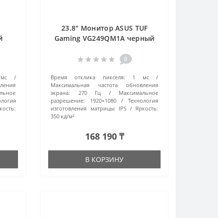
23.8" Монитор ASUS TUF
й
Gaming VG249QM1A черный
0
мс
Время отклика пикселя:
1 мс
ления
Максимальная частота обновления
льное
экрана:
270 Гц
Максимальное
ология
разрешение:
1920×1080
Технология
кость:
изготовления матрицы:
IPS
Яркость:
350 кд/м²
168 190 ₸
В КОРЗИНУ