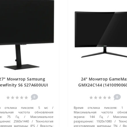
27" Монитор Samsung
24" Монитор GameMa
iewFinity S6 S27A600UUI
GMX24C144 (1410090060
LS27A600UUIXCI) черный
черный
0
0
я отклика пикселя:
5 мс
Время отклика пикселя:
1 
имальная частота обновления
Максимальная частота обнов
а:
75 Гц
Максимальное
экрана:
144 Гц
Максима
шение:
2560x1440
Технология
разрешение:
1920x1080
Техн
овления матрицы:
IPS
Яркость:
изготовления матрицы:
TN
Яр