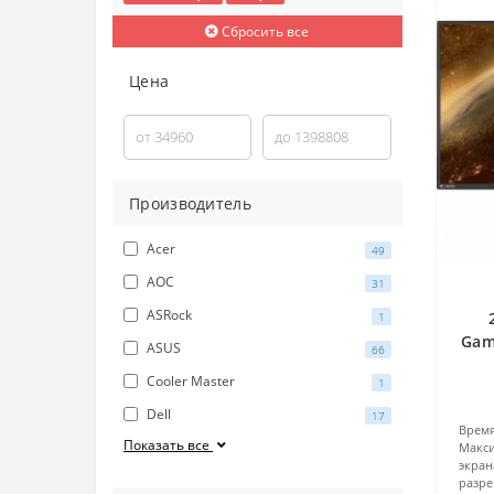
Сбросить все
Цена
Производитель
Acer
49
AOC
31
ASRock
1
Gam
ASUS
66
Cooler Master
1
Dell
17
Врем
Показать все
Макс
экран
разре