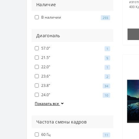
изгот
Наличие
400 К
В наличии
255
Диагональ
57.0"
1
21.5"
5
22.0"
1
23.6"
2
23.8"
34
24.0"
10
Показать все
Частота смены кадров
60 Гц
11