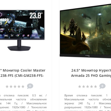
8" Монитор Cooler Master
24.5" Монитор Hyper
238-FFS (CMI-GM238-FFS-
Armada 25 FHD Gamin
EK) черный
Monitor (64V61AA#ABB
черный
0
0
я отклика пикселя:
0.5 мс
Время отклика пикселя:
1 
имальная частота обновления
Максимальная частота обнов
а:
144 Гц
Максимальное
экрана:
240 Гц
Максима
шение:
1920x1080
Технология
разрешение:
1920x1080
Техн