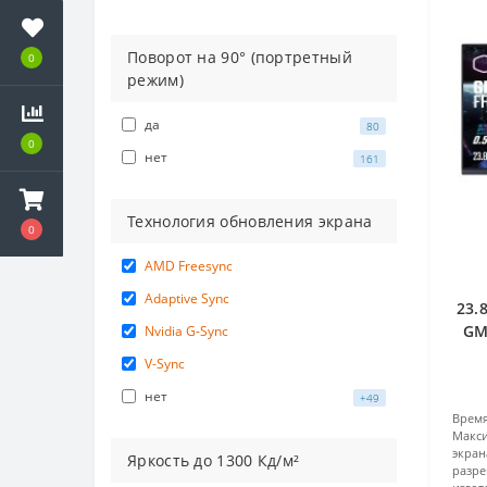
Поворот на 90° (портретный
0
режим)
да
80
0
нет
161
Технология обновления экрана
0
AMD Freesync
Adaptive Sync
23.
GM
Nvidia G-Sync
V-Sync
нет
+49
Врем
Макс
экран
Яркость до
1300
Кд/м²
разре