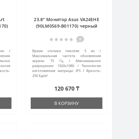
rt
23.8" Монитор Asus VA24EHE
170)
(90LM0569-B01170) черный
0
мс
Время отклика пикселя:
5 мс
ления
Максимальная частота обновления
льное
экрана:
75 Гц
Максимальное
ология
разрешение:
1920x1080
Технология
кость:
изготовления матрицы:
IPS
Яркость:
250 Кд/м²
120 670 ₸
В КОРЗИНУ