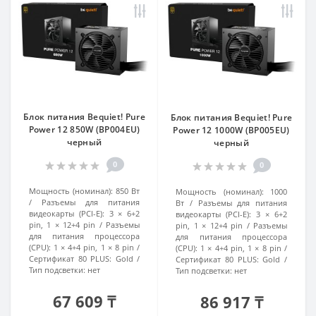
Блок питания Bequiet! Pure
Блок питания Bequiet! Pure
Power 12 850W (BP004EU)
Power 12 1000W (BP005EU)
черный
черный
0
0
Мощность (номинал):
850 Вт
Мощность (номинал):
1000
Разъемы для питания
Вт
Разъемы для питания
видеокарты (PCI-E):
3 × 6+2
видеокарты (PCI-E):
3 × 6+2
pin, 1 × 12+4 pin
Разъемы
pin, 1 × 12+4 pin
Разъемы
для питания процессора
для питания процессора
(CPU):
1 × 4+4 pin, 1 × 8 pin
(CPU):
1 × 4+4 pin, 1 × 8 pin
Сертификат 80 PLUS:
Gold
Сертификат 80 PLUS:
Gold
Тип подсветки:
нет
Тип подсветки:
нет
67 609 ₸
86 917 ₸