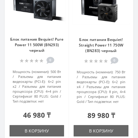
Блок питания Bequiet! Pure
Блок питания Bequiet!
Power 11 500W (BN293)
Straight Power 11 750W
черный
(BN283) черный
0
0
Мощность (номинал):
500 Вт
Мощность (номинал):
750 Вт
Разъемы для питания
Разъемы для питания
видеокарты (PCI-E):
6+2 pin
видеокарты (PCI-E):
6+2 pin
x2
Разъемы для питания
x4
Разъемы для питания
процессора (CPU):
4+4 pin
процессора (CPU):
8 pin, 4+4
Сертификат 80 PLUS:
Gold
pin
Сертификат 80 PLUS:
Тип подсветки:
нет
Gold
Тип подсветки:
нет
46 980 ₸
89 980 ₸
В КОРЗИНУ
В КОРЗИНУ