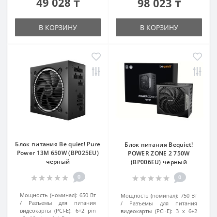
49 028 ₸
98 023 ₸
В КОРЗИНУ
В КОРЗИНУ
Блок питания Be quiet! Pure
Блок питания Bequiet!
Power 13M 650W (BP025EU)
POWER ZONE 2 750W
черный
(BP006EU) черный
0
0
Мощность (номинал):
650 Вт
Мощность (номинал):
750 Вт
Разъемы для питания
Разъемы для питания
видеокарты (PCI-E):
6+2 pin
видеокарты (PCI-E):
3 x 6+2