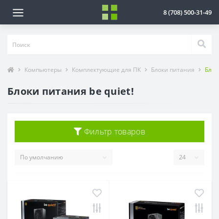
8 (708) 500-31-49
Компьютеры
Комплектующие для ПК
Блоки питания
Блок
Блоки питания be quiet!
Фильтр товаров