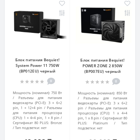
Блок питания Bequiet!
Блок питания Bequiet!
System Power 11 750W
POWER ZONE 2 850W
(BP012EU) черный
(BP007EU) черный
0
0
Мощность (номинал):
750 Вт
Мощность (номинал):
850 Вт
Разъемы для питания
Разъемы для питания
видеокарты (PCI-E):
3 × 6+2
видеокарты (PCI-E):
3 x 6+2
pin, 1 × 12+4 pin
Разъемы
pin
Разъемы для питания
для питания процессора
процессора (CPU):
1 x 4+4
(CPU):
1 × 4+4 pin, 1 × 8 pin
pin, 1 x 8 pin
Сертификат 80
Сертификат 80 PLUS:
Bronze
PLUS:
Platinum
Тип
Тип подсветки:
нет
подсветки:
нет