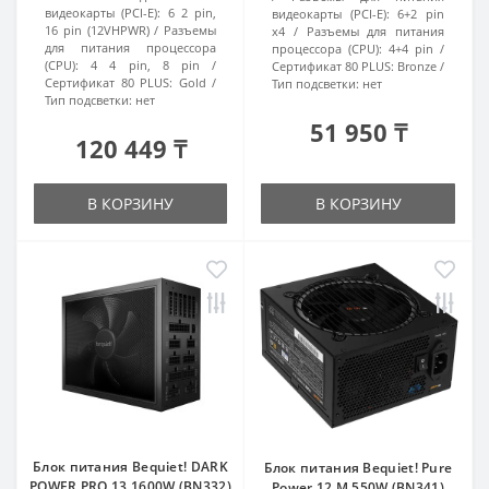
видеокарты (PCI-E):
6 2 pin,
видеокарты (PCI-E):
6+2 pin
16 pin (12VHPWR)
Разъемы
x4
Разъемы для питания
для питания процессора
процессора (CPU):
4+4 pin
(CPU):
4 4 pin, 8 pin
Сертификат 80 PLUS:
Bronze
Сертификат 80 PLUS:
Gold
Тип подсветки:
нет
Тип подсветки:
нет
51 950 ₸
120 449 ₸
В КОРЗИНУ
В КОРЗИНУ
Блок питания Bequiet! DARK
Блок питания Bequiet! Pure
POWER PRO 13 1600W (BN332)
Power 12 M 550W (BN341)