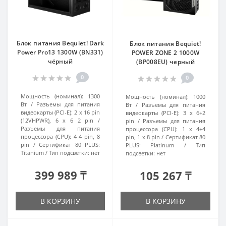
Блок питания Bequiet! Dark
Блок питания Bequiet!
Power Pro13 1300W (BN331)
POWER ZONE 2 1000W
чёрный
(BP008EU) черный
0
0
Мощность (номинал):
1300
Мощность (номинал):
1000
Вт
Разъемы для питания
Вт
Разъемы для питания
видеокарты (PCI-E):
2 x 16 pin
видеокарты (PCI-E):
3 x 6+2
(12VHPWR), 6 x 6 2 pin
pin
Разъемы для питания
Разъемы для питания
процессора (CPU):
1 x 4+4
процессора (CPU):
4 4 pin, 8
pin, 1 x 8 pin
Сертификат 80
pin
Сертификат 80 PLUS:
PLUS:
Platinum
Тип
Titanium
Тип подсветки:
нет
подсветки:
нет
399 989 ₸
105 267 ₸
В КОРЗИНУ
В КОРЗИНУ