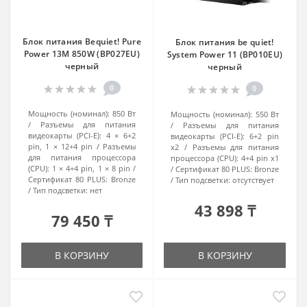
Блок питания Bequiet! Pure
Блок питания be quiet!
Power 13M 850W (BP027EU)
System Power 11 (BP010EU)
черный
черный
0
0
Мощность (номинал):
850 Вт
Мощность (номинал):
550 Вт
Разъемы для питания
Разъемы для питания
видеокарты (PCI-E):
4 × 6+2
видеокарты (PCI-E):
6+2 pin
pin, 1 × 12+4 pin
Разъемы
x2
Разъемы для питания
для питания процессора
процессора (CPU):
4+4 pin x1
(CPU):
1 × 4+4 pin, 1 × 8 pin
Сертификат 80 PLUS:
Bronze
Сертификат 80 PLUS:
Bronze
Тип подсветки:
отсутствует
Тип подсветки:
нет
43 898 ₸
79 450 ₸
В КОРЗИНУ
В КОРЗИНУ