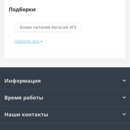
Подборки
Блоки питания Aerocool ATX
Блоки питания 1stPlayer
Показать все
Блоки питания с разъёмом 20+4 pin
Блоки питания с разъёмом 24+4 pin
Блоки питания с разъёмом 4+4 pin
Блоки питания Aerocool
Информация
Блоки питания Aerocool 600 Вт
Блоки питания ASUS
Время работы
Блоки питания be quiet!
Белые блоки питания
Наши контакты
Чёрные блоки питания
Блоки питания Chieftec