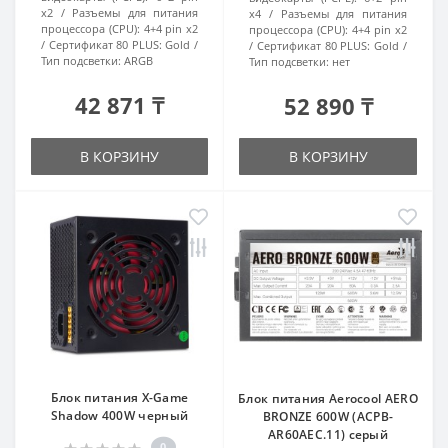
x2
Разъемы для питания
x4
Разъемы для питания
процессора (CPU):
4+4 pin x2
процессора (CPU):
4+4 pin x2
Сертификат 80 PLUS:
Gold
Сертификат 80 PLUS:
Gold
Тип подсветки:
ARGB
Тип подсветки:
нет
42 871 ₸
52 890 ₸
В КОРЗИНУ
В КОРЗИНУ
Блок питания X-Game
Блок питания Aerocool AERO
Shadow 400W черный
BRONZE 600W (ACPB-
AR60AEC.11) серый
0