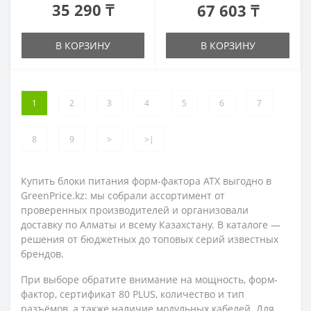
35 290 ₸
67 603 ₸
В КОРЗИНУ
В КОРЗИНУ
1
2
3
4
5
6
7
8
9
>
>|
Купить блоки питания форм-фактора ATX выгодно в
GreenPrice.kz: мы собрали ассортимент от
проверенных производителей и организовали
доставку по Алматы и всему Казахстану. В каталоге —
решения от бюджетных до топовых серий известных
брендов.
При выборе обратите внимание на мощность, форм-
фактор, сертификат 80 PLUS, количество и тип
разъёмов, а также наличие модульных кабелей. Для