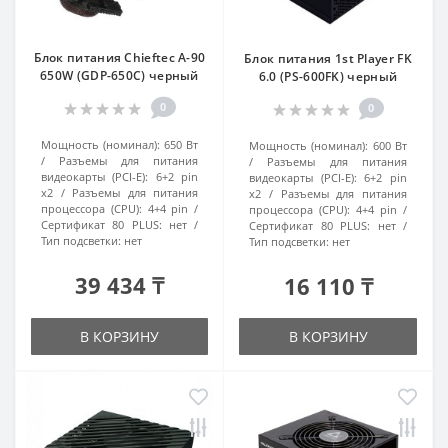
Блок питания Chieftec A-90
Блок питания 1st Player FK
650W (GDP-650C) черный
6.0 (PS-600FK) черный
0
0
Мощность (номинал):
650 Вт
Мощность (номинал):
600 Вт
Разъемы для питания
Разъемы для питания
видеокарты (PCI-E):
6+2 pin
видеокарты (PCI-E):
6+2 pin
x2
Разъемы для питания
x2
Разъемы для питания
процессора (CPU):
4+4 pin
процессора (CPU):
4+4 pin
Сертификат 80 PLUS:
нет
Сертификат 80 PLUS:
нет
Тип подсветки:
нет
Тип подсветки:
нет
39 434 ₸
16 110 ₸
В КОРЗИНУ
В КОРЗИНУ