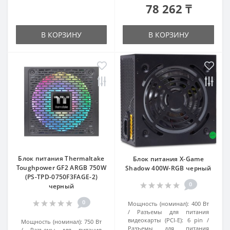
78 262 ₸
В КОРЗИНУ
В КОРЗИНУ
Блок питания Thermaltake
Блок питания X-Game
Toughpower GF2 ARGB 750W
Shadow 400W-RGB черный
(PS-TPD-0750F3FAGE-2)
0
черный
0
Мощность (номинал):
400 Вт
Разъемы для питания
видеокарты (PCI-E):
6 pin
Мощность (номинал):
750 Вт
Разъемы для питания
Разъемы для питания