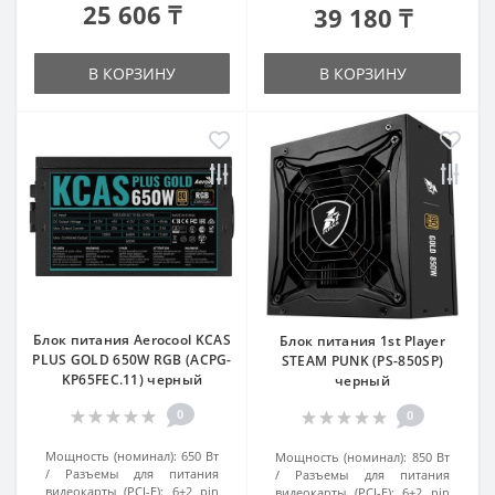
25 606 ₸
39 180 ₸
В КОРЗИНУ
В КОРЗИНУ
Блок питания Aerocool KCAS
Блок питания 1st Player
PLUS GOLD 650W RGB (ACPG-
STEAM PUNK (PS-850SP)
KP65FEC.11) черный
черный
0
0
Мощность (номинал):
650 Вт
Мощность (номинал):
850 Вт
Разъемы для питания
Разъемы для питания
видеокарты (PCI-E):
6+2 pin
видеокарты (PCI-E):
6+2 pin