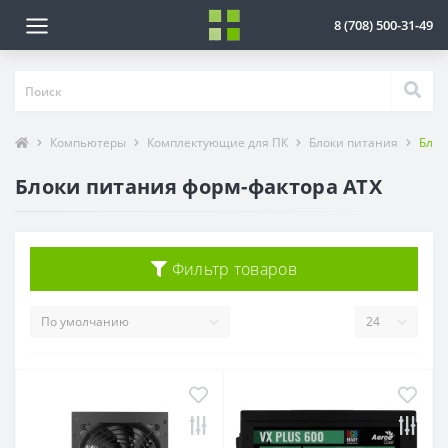
8 (708) 500-31-49
Компьютеры
Комплектующие для ПК
Блоки питания
Блок
Блоки питания форм-фактора ATX
Фильтр товаров