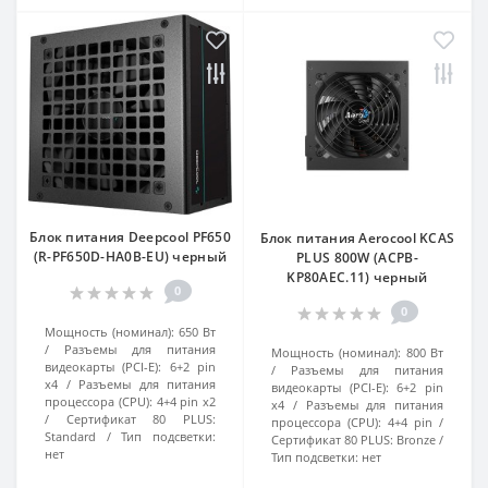
Блок питания Deepcool PF650
Блок питания Aerocool KCAS
(R-PF650D-HA0B-EU) черный
PLUS 800W (ACPB-
KP80AEC.11) черный
0
0
Мощность (номинал):
650 Вт
Разъемы для питания
Мощность (номинал):
800 Вт
видеокарты (PCI-E):
6+2 pin
Разъемы для питания
x4
Разъемы для питания
видеокарты (PCI-E):
6+2 pin
процессора (CPU):
4+4 pin x2
x4
Разъемы для питания
Сертификат 80 PLUS:
процессора (CPU):
4+4 pin
Standard
Тип подсветки:
Сертификат 80 PLUS:
Bronze
нет
Тип подсветки:
нет