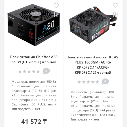
Блок питания Chieftec A80
Блок питания Aerocool KCAS
650W (CTG-650C) черный
PLUS 1000GM (ACPG-
KPK0FEC.11/ACPG-
0
KPK0FEC.12) черный
0
Мощность (номинал):
650 Вт
Разъемы для питания
видеокарты (PCI-E):
6+2 pin
Мощность (номинал):
1000
x2
Разъемы для питания
Вт
Разъемы для питания
процессора (CPU):
4+4 pin
видеокарты (PCI-E):
6+2 pin
Сертификат 80 PLUS:
нет
x6
Разъемы для питания
Тип подсветки:
нет
процессора (CPU):
4+4 pin x2
Сертификат 80 PLUS:
Gold
41 572 ₸
Тип подсветки:
нет