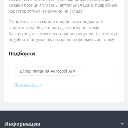
каждой позиции указаны актуальная цена, подробные
характеристики и наличие на складе.
Оформить заказ можно онлайн: мы предлагаем
гарантию, удобную оплату, доставку по всему
Казахстану и самовывоз, а наши специалисты помогут
подобрать подходящую модель и оформить доставку.
Подборки
Блоки питания Aerocool ATX
Блоки питания 1stPlayer
Показать все
Блоки питания с разъёмом 20+4 pin
Блоки питания с разъёмом 24+4 pin
Блоки питания с разъёмом 4+4 pin
Блоки питания Aerocool
Информация
Блоки питания Aerocool 600 Вт