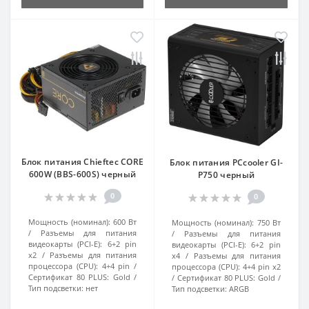
Блок питания Chieftec CORE
Блок питания PCcooler GI-
600W (BBS-600S) черный
P750 черный
0
0
Мощность (номинал):
600 Вт
Мощность (номинал):
750 Вт
Разъемы для питания
Разъемы для питания
видеокарты (PCI-E):
6+2 pin
видеокарты (PCI-E):
6+2 pin
x2
Разъемы для питания
x4
Разъемы для питания
процессора (CPU):
4+4 pin
процессора (CPU):
4+4 pin x2
Сертификат 80 PLUS:
Gold
Сертификат 80 PLUS:
Gold
Тип подсветки:
нет
Тип подсветки:
ARGB