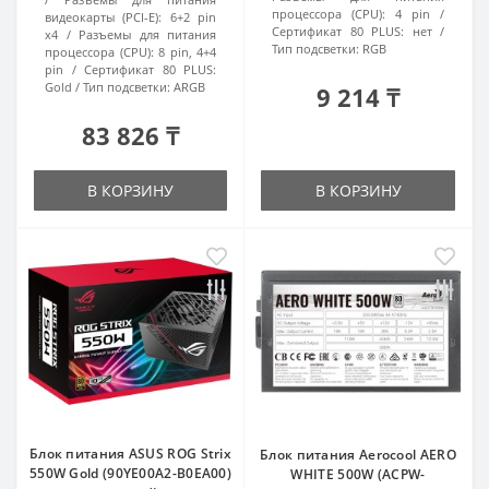
процессора (CPU):
4 pin
видеокарты (PCI-E):
6+2 pin
Сертификат 80 PLUS:
нет
x4
Разъемы для питания
Тип подсветки:
RGB
процессора (CPU):
8 pin, 4+4
pin
Сертификат 80 PLUS:
Gold
Тип подсветки:
ARGB
9 214 ₸
83 826 ₸
В КОРЗИНУ
В КОРЗИНУ
Блок питания ASUS ROG Strix
Блок питания Aerocool AERO
550W Gold (90YE00A2-B0EA00)
WHITE 500W (ACPW-