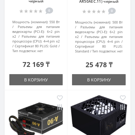
черный
AR50AEC.11) черный
0
0
Мощность (номинал):
550 Вт
Мощность (номинал):
500 Вт
Разъемы для питания
Разъемы для питания
видеокарты (PCI-E):
6+2 pin
видеокарты (PCI-E):
6+2 pin
x2
Разъемы для питания
x2
Разъемы для питания
процессора (CPU):
4+4 pin x2
процессора (CPU):
4+4 pin
Сертификат 80 PLUS:
Gold
Сертификат 80 PLUS:
Тип подсветки:
нет
Standard
Тип подсветки:
нет
72 169 ₸
25 478 ₸
В КОРЗИНУ
В КОРЗИНУ