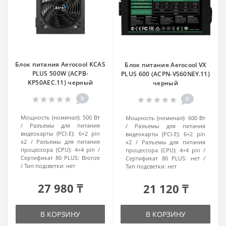
Блок питания Aerocool KCAS
Блок питания Aerocool VX
PLUS 500W (ACPB-
PLUS 600 (ACPN-VS60NEY.11)
KP50AEC.11) черный
черный
0
0
Мощность (номинал):
500 Вт
Мощность (номинал):
600 Вт
Разъемы для питания
Разъемы для питания
видеокарты (PCI-E):
6+2 pin
видеокарты (PCI-E):
6+2 pin
x2
Разъемы для питания
x2
Разъемы для питания
процессора (CPU):
4+4 pin
процессора (CPU):
4+4 pin
Сертификат 80 PLUS:
Bronze
Сертификат 80 PLUS:
нет
Тип подсветки:
нет
Тип подсветки:
нет
27 980 ₸
21 120 ₸
В КОРЗИНУ
В КОРЗИНУ