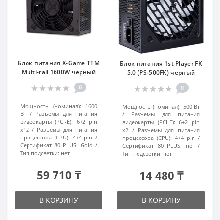
Блок питания X-Game TTM
Блок питания 1st Player FK
Multi-rail 1600W черный
5.0 (PS-500FK) черный
0
0
Мощность (номинал):
1600
Мощность (номинал):
500 Вт
Вт
Разъемы для питания
Разъемы для питания
видеокарты (PCI-E):
6+2 pin
видеокарты (PCI-E):
6+2 pin
x12
Разъемы для питания
x2
Разъемы для питания
процессора (CPU):
4+4 pin
процессора (CPU):
4+4 pin
Сертификат 80 PLUS:
Gold
Сертификат 80 PLUS:
нет
Тип подсветки:
нет
Тип подсветки:
нет
59 710 ₸
14 480 ₸
В КОРЗИНУ
В КОРЗИНУ