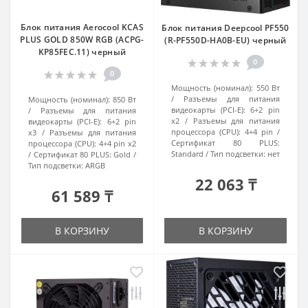
Блок питания Aerocool KCAS
Блок питания Deepcool PF550
PLUS GOLD 850W RGB (ACPG-
(R-PF550D-HA0B-EU) черный
KP85FEC.11) черный
0
0
Мощность (номинал):
550 Вт
Разъемы для питания
Мощность (номинал):
850 Вт
видеокарты (PCI-E):
6+2 pin
Разъемы для питания
x2
Разъемы для питания
видеокарты (PCI-E):
6+2 pin
процессора (CPU):
4+4 pin
x3
Разъемы для питания
Сертификат 80 PLUS:
процессора (CPU):
4+4 pin x2
Standard
Тип подсветки:
нет
Сертификат 80 PLUS:
Gold
Тип подсветки:
ARGB
22 063 ₸
61 589 ₸
В КОРЗИНУ
В КОРЗИНУ