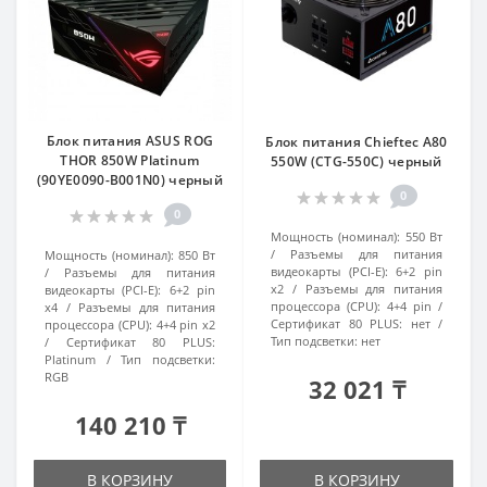
Блок питания ASUS ROG
Блок питания Chieftec A80
THOR 850W Platinum
550W (CTG-550C) черный
(90YE0090-B001N0) черный
0
0
Мощность (номинал):
550 Вт
Разъемы для питания
Мощность (номинал):
850 Вт
видеокарты (PCI-E):
6+2 pin
Разъемы для питания
x2
Разъемы для питания
видеокарты (PCI-E):
6+2 pin
процессора (CPU):
4+4 pin
x4
Разъемы для питания
Сертификат 80 PLUS:
нет
процессора (CPU):
4+4 pin x2
Тип подсветки:
нет
Сертификат 80 PLUS:
Platinum
Тип подсветки:
RGB
32 021 ₸
140 210 ₸
В КОРЗИНУ
В КОРЗИНУ